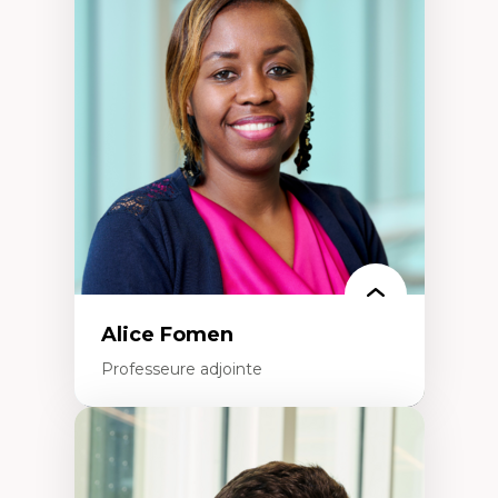
Les apports pédagogiques des théories de
l'affect, du posthumanisme, du féminisme
dans l'éducation aux sciences
L'apprentissage des sciences/STIM dans une
perspective socioécologique de care
L’insertion professionnelle des
enseignant.e.s
Alice Fomen
Professeure adjointe
Expertises
Acceptabilité, acceptation et adoption des
technologies