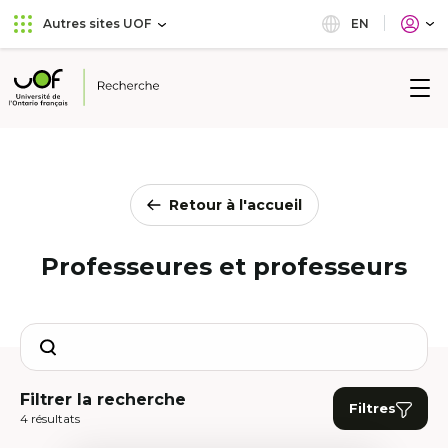
Aller
Passer
EN
Autres sites UOF
au
au
menu
contenu
principal
Université
de
l'Ontario
français
Retour à l'accueil
Professeures et professeurs
Search
Filtrer la recherche
Filtres
4 résultats