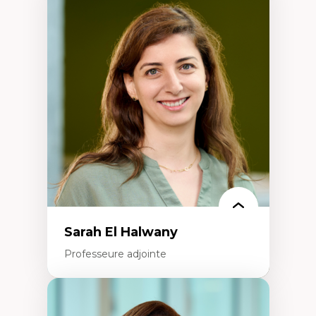
Expertises
Trajectoires migratoires
Migrations forcées
Études des frontières; Enjeux géopolitiques
des migrations
Politiques migratoires
Réfugiés
Demandeurs d’asile
Migrations irrégulières
Migrations temporaires
Migration et changement climatique
Migration et développement
Sarah El Halwany
Professeure adjointe
Expertises