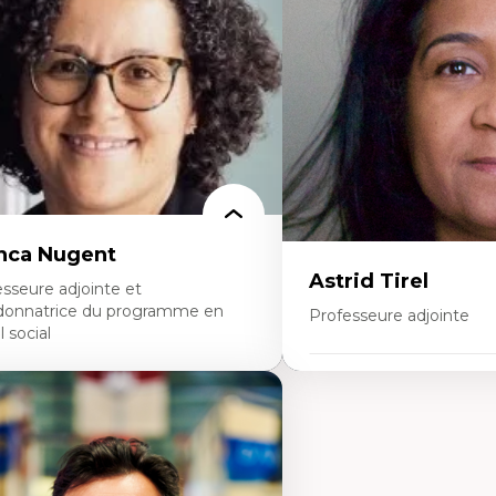
alyse des politiques et pratiques en santé
Théories sur la
ntale
territorialité/territorialisa
veloppement de protocoles d'essais
iniques
llaboration interfonctionnelle
adership en recherche clinique
veloppement de cadres politiques
llaboration avec des entreprises
armaceutiques
daction de publications et de rapports
litiques
seignement et mentorat
nca Nugent
Astrid Tirel
sseure adjointe et
donnatrice du programme en
Professeure adjointe
l social
Expertises
rtises
Art
vail social, action et justice sociale
Anti-discrimination
ndements de l’intervention et des
Décolonisation de l’ensei
uvelles pratiques en travail social et en
recherche, des institution
ucation inclusive
et syndicales