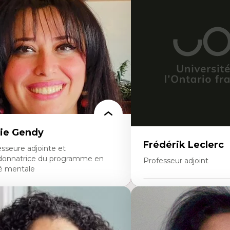
éories du développement
Fragmentation des audito
onomie politique comparée
Analyse multi-plateforme 
ites économiques
médiatiques
ciologie économique
Analyse des comportemen
tractivisme
travers les données massive
sses sociales
Recherche quantitative et 
uvements sociaux
les auditoires médiatiques
éories de l’État
Épistémologie des techniq
numérique et l’IA
Théorie des droits de la p
La pensée politique d’Ha
La pensée politique à l’èr
Justice internationale et
internationales
ie Gendy
Frédérik Leclerc
sseure adjointe et
donnatrice du programme en
Professeur adjoint
é mentale
Expertises
rtises
Théories et pratiques de l
uropsychiatrie et neurosciences
Urbanisme durable
ection d'essais cliniques
Histoire de l’urbanisme