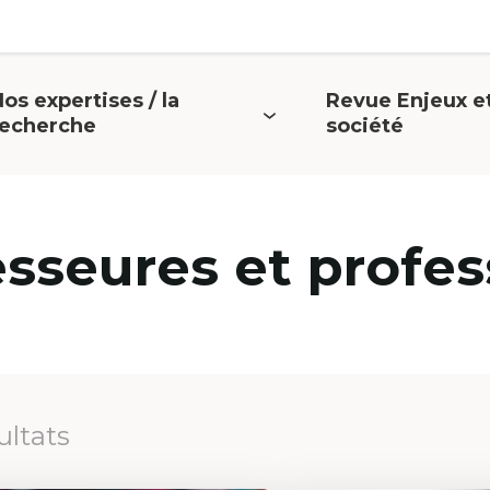
os expertises / la
Revue Enjeux e
uvrir
Ouvrir
recherche
société
e
le
menu
menu
esseures et profes
ultats