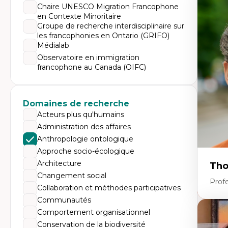
Expe
Chaire UNESCO Migration Francophone
en Contexte Minoritaire
Tr
Mi
Groupe de recherche interdisciplinaire sur
Ét
les francophonies en Ontario (GRIFO)
de
Médialab
Po
Ré
Observatoire en immigration
De
francophone au Canada (OIFC)
Mi
Mi
Mi
Mi
Domaines de recherche
Acteurs plus qu'humains
Administration des affaires
Anthropologie ontologique
Approche socio-écologique
Architecture
Tho
Changement social
Profe
Collaboration et méthodes participatives
Communautés
Comportement organisationnel
Expe
Conservation de la biodiversité