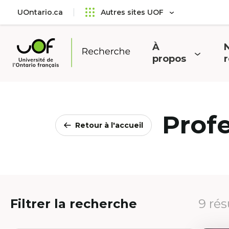
Aller
Passer
UOntario.ca
Autres sites UOF
au
au
menu
contenu
principal
À
N
Ouvrir
O
propos
Université
le
l
de
menu
l'Ontario
français
Prof
Retour à l'accueil
Filtrer la recherche
9 rés