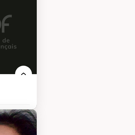
ires médiatiques
des auditoires
ts numériques à
s et l’IA
qualitative sur
ues de recherche
ersonne
nnah Arendt
e numérique
 normes
’urbanisme