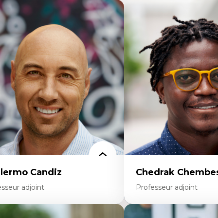
llermo Candiz
Chedrak Chembes
sseur adjoint
Professeur adjoint