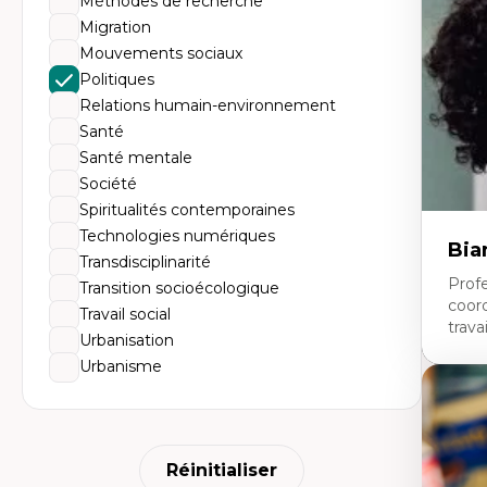
Méthodes de recherche
An
me
Migration
Dé
Mouvements sociaux
cl
Co
Politiques
Le
Relations humain-environnement
Dé
Co
Santé
ph
Santé mentale
Ré
po
Société
En
Spiritualités contemporaines
Technologies numériques
Bia
Transdisciplinarité
Profe
Transition socioécologique
coor
Travail social
travai
Urbanisation
Urbanisme
Expe
Tra
Fo
no
Réinitialiser
éd