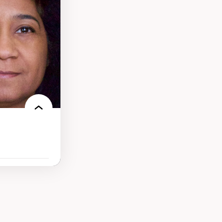
tion
gnement, de la
s administratives