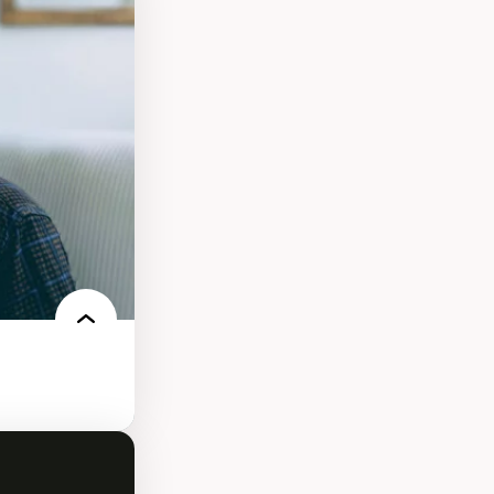
s
ques
rces naturelles
territoire
l francophone
ue