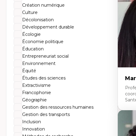
Th
Création numérique
Éc
Él
Culture
So
Décolonisation
Ex
Cla
Développement durable
Mo
Écologie
Th
Économie politique
Éducation
Entrepreneuriat social
Environnement
Équité
Mar
Études des sciences
Extractivisme
Profe
Francophonie
coor
Géographie
Sant
Gestion des ressources humaines
Gestion des transports
Expe
Inclusion
Ne
Innovation
Dir