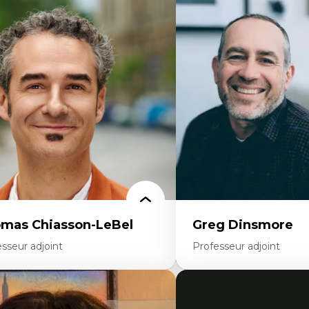
rtises
Expertises
ajectoires migratoires
Économie circulaire
grations forcées
Modèles d’affaires durable
udes des frontières; Enjeux géopolitiques
Histoire des faits économi
s migrations
Gestion durable des ressou
litiques migratoires
Écologie industrielle
fugiés
Aménagement durable du 
mandeurs d’asile
Développement régional
grations irrégulières
Coopératives
grations temporaires
Télétravail en milieu rura
gration et changement climatique
Transition socio-écologiq
gration et développement
mas Chiasson-LeBel
Greg Dinsmore
sseur adjoint
Professeur adjoint
rtises
Expertises