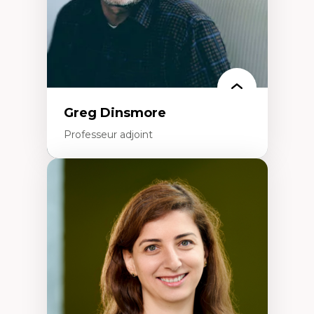
Identité linguistique et culturelle
Recherche-action et approches
participatives
Leadership éducatif et pratiques réflexives
Éducation durable et bien-être en
enseignement
Greg Dinsmore
Professeur adjoint
Expertises
Fragmentation des auditoires médiatiques
Analyse multi-plateforme des auditoires
médiatiques
Analyse des comportements numériques à
travers les données massives et l’IA
Recherche quantitative et qualitative sur
les auditoires médiatiques
Épistémologie des techniques de recherche
numérique et l’IA
Théorie des droits de la personne
La pensée politique d’Hannah Arendt