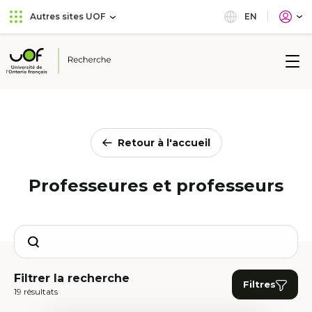
Aller
Passer
EN
Autres sites UOF
au
au
menu
contenu
principal
Université
de
l'Ontario
français
Retour à l'accueil
Professeures et professeurs
Search
Filtrer la recherche
Filtres
19 résultats