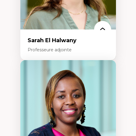
La pensée politique à l’ère numérique
Justice internationale et normes
internationales
Sarah El Halwany
Professeure adjointe
Expertises
Les apports pédagogiques des théories de
l'affect, du posthumanisme, du féminisme
dans l'éducation aux sciences
L'apprentissage des sciences/STIM dans une
perspective socioécologique de care
L’insertion professionnelle des
enseignant.e.s