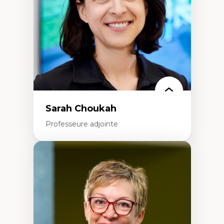
Classes sociales
Mouvements sociaux
Théories de l’État
Sarah Choukah
Professeure adjointe
Expertises
Démocratisation des nouvelles
technologies et biotechnologies
Données ouvertes
Bioart, programmation et électronique
créatives
Histoire sociale et culturelle des
technologies numériques