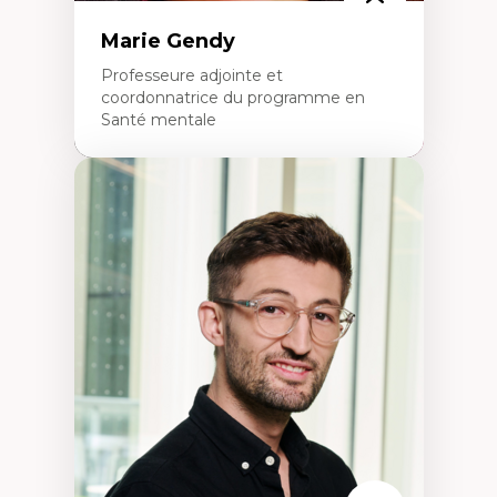
Marie Gendy
Professeure adjointe et
coordonnatrice du programme en
Santé mentale
Expertises
Neuropsychiatrie et neurosciences
Direction d'essais cliniques
Analyse des politiques et pratiques en santé
mentale
Développement de protocoles d'essais
cliniques
Collaboration interfonctionnelle
Leadership en recherche clinique
Développement de cadres politiques
Collaboration avec des entreprises
pharmaceutiques
Rédaction de publications et de rapports
politiques
Enseignement et mentorat