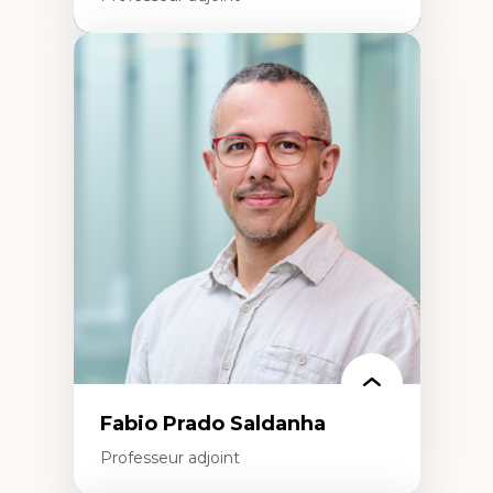
Expertises
Santé mondiale
Femme en contexte de pauvreté
Innovation
Participation citoyenne
Inégalités sociales santé
Migration
Santé de la reproduction
Développement durable
Fabio Prado Saldanha
Professeur adjoint