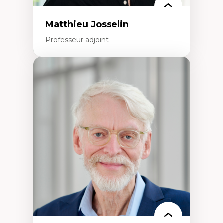
Matthieu Josselin
Professeur adjoint
Expertises
Ethnographie critique des environnements
d’apprentissage des étudiant.e.s
Approche transdisciplinaire des
compétences socioaffectives et
interculturelles
Didactique des langues secondes et
compétence pragmatique
Andragogie
Méthodologies de recherche qualitative