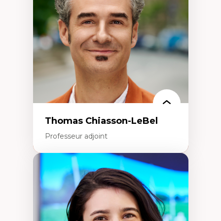
Écologie industrielle
Aménagement durable du territoire
Développement régional
Coopératives
Télétravail en milieu rural francophone
Transition socio-écologique
Thomas Chiasson-LeBel
Professeur adjoint
Expertises
Théories du développement
Économie politique comparée
Élites économiques
Sociologie économique
Extractivisme