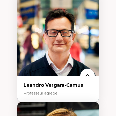
Expertises
Art
Anti-discrimination
Décolonisation de l’enseignement, de la
recherche, des institutions administratives
et syndicales
Pluralisme épistémologique et
francophonie
Culture
Politiques culturelles
Vivre ensemble
Anti-racisme
Anti-sexisme
Pratiques non oppressives
Leandro Vergara-Camus
Professeur agrégé
Expertises