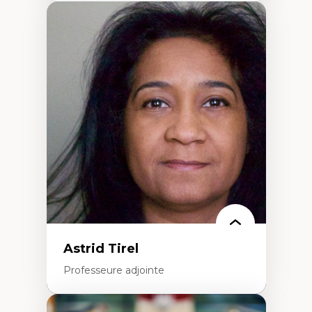
Expertises
Innovation sociale
Technologies sociales
Entrepreneuriat social et collectif
Approches critiques et décoloniales
Discours, récits et narratologie en
management
Transformation socioéconomique des
communautés marginalisées
Politiques d’inclusion et économie solidaire
Études organisationnelles critiques
Créativité et management culturel
Méthodologies qualitatives
Astrid Tirel
Professeure adjointe