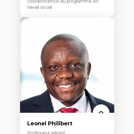
coordonnatrice du programme en
travail social
Expertises
Travail social, action et justice sociale
Fondements de l’intervention et des
nouvelles pratiques en travail social et en
éducation inclusive
Minorités linguistiques, offre active et
francophonie plurielle en contexte
linguistique minoritaire
Études critiques sur le handicap, la
neurodiversité, l'agentivité et les injustices
épistémiques
Intersectionnalité et réalités 2SLGBTQ+
Méthodes d’interventions et approches
antiraciste, décoloniale, anti-oppressive
Approche interculturelle critique
Pair-aidance, proche aidance, famille
choisie et soutien mutuel
Intervention de groupe, communautaire,
familiale et interpersonnelle
Recherche participative avec, pour et avec
Leonel Philibert
et centrée sur la primauté de la personne
Professeur adjoint