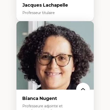
Jacques Lachapelle
Professeur titulaire
Expertises
Histoire de l'architecture et de la ville,
notamment au Canada
Théorie et pratiques en conservation de
l'environnement bâti
Conception de projet en milieu existant
Analyse critique en architecture et
enseignement du design architectural et
urbain
Bianca Nugent
Professeure adjointe et