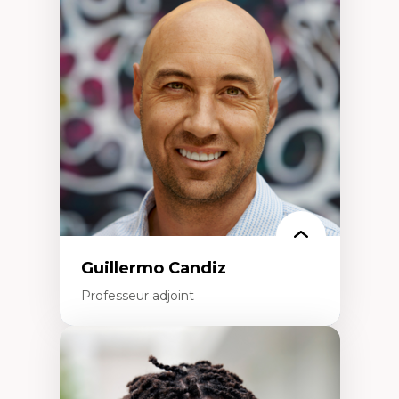
Didactique des sciences – processus
d’enquête et culture scientifique
Éducation en milieu minoritaire –
construction identitaire et conscience
critique
Technologies éducatives – ludification et
programmation pédagogique
La langue dans toutes les matières –
environnement discursif et langage
scientifique
Guillermo Candiz
Professeur adjoint
Expertises
Trajectoires migratoires
Migrations forcées