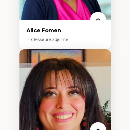
Alice Fomen
Professeure adjointe
Expertises
Acceptabilité, acceptation et adoption des
technologies
Technologies d'apprentissage innovantes
Insertion professionnelle du nouveau
personnel enseignant
Construction identitaire en milieu
minoritaire francophone
Technologies éducatives pour la formation
continue