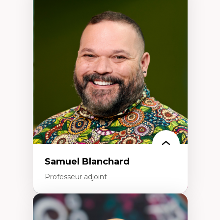
Expertises
Discours sur la ville et représentations
Mosquées, formes et usages au Canada
Reconnaissance et représentations des
communautés immigrantes dans l'espace
urbain
Design architectural et urbain
Patrimoine et patrimonialisation
Études postcoloniales et décolonisation des
savoirs
Samuel Blanchard
Professeur adjoint
Expertises