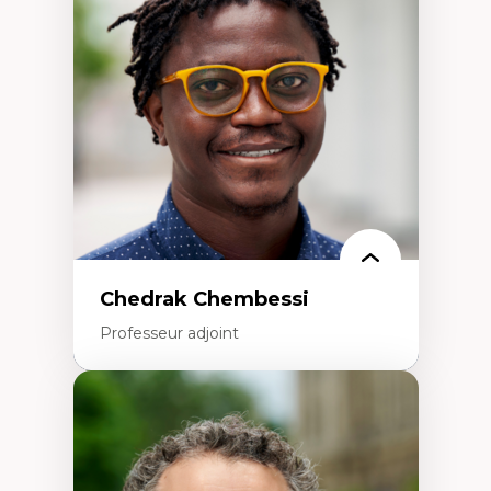
Études des frontières; Enjeux géopolitiques
des migrations
Politiques migratoires
Réfugiés
Demandeurs d’asile
Migrations irrégulières
Migrations temporaires
Migration et changement climatique
Migration et développement
Chedrak Chembessi
Professeur adjoint
Expertises
Économie circulaire
Modèles d’affaires durables
Histoire des faits économiques
Gestion durable des ressources naturelles