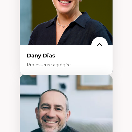
Résistances et droits numériques
Internet des objets
Métavers
Problématiques relatives à l’intelligence
artificielle, l’apprentissage machine et les
hautes technologies
Féminismes et nouvelles technologies
Dany Dias
Professeure agrégée
Expertises
Pédagogies critiques et justice sociale
Éthique relationnelle et sollicitude en
éducation
Décolonisation et autochtonisation de la
formation à l’enseignement
Littératie et didactique du français
Éducation inclusive
Formation à l’enseignement en contexte
francophone minoritaire