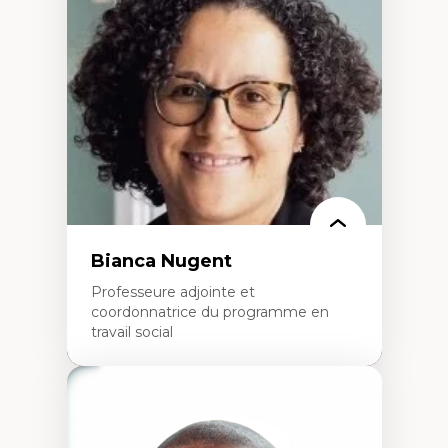
Neuropsychiatrie et neurosciences
Direction d'essais cliniques
Analyse des politiques et pratiques en santé
mentale
Développement de protocoles d'essais
cliniques
Collaboration interfonctionnelle
Leadership en recherche clinique
Développement de cadres politiques
Collaboration avec des entreprises
pharmaceutiques
Rédaction de publications et de rapports
politiques
Enseignement et mentorat
Bianca Nugent
Professeure adjointe et
coordonnatrice du programme en
travail social
Expertises
Travail social, action et justice sociale
Fondements de l’intervention et des