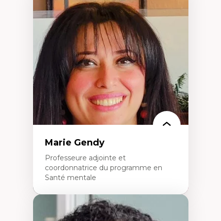
Expertises
Trajectoires migratoires
Migrations forcées
Études des frontières; Enjeux géopolitiques
des migrations
Politiques migratoires
Réfugiés
Demandeurs d’asile
Migrations irrégulières
Migrations temporaires
Migration et changement climatique
Migration et développement
Marie Gendy
Professeure adjointe et
coordonnatrice du programme en
Santé mentale
Expertises