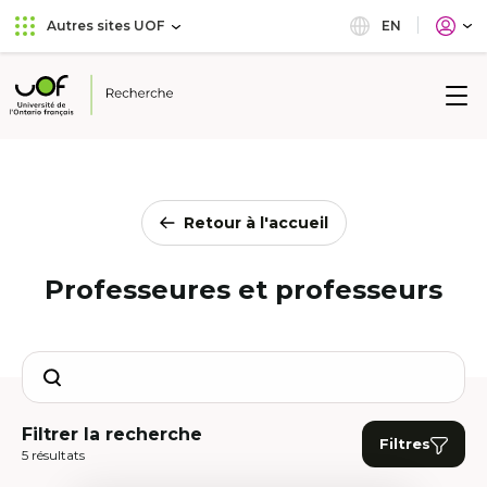
Aller
Passer
EN
Autres sites UOF
au
au
menu
contenu
principal
Université
de
l'Ontario
français
Retour à l'accueil
Professeures et professeurs
Search
Filtrer la recherche
Filtres
5 résultats