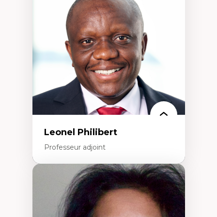
nouvelles pratiques en travail social et en
éducation inclusive
Minorités linguistiques, offre active et
francophonie plurielle en contexte
linguistique minoritaire
Études critiques sur le handicap, la
neurodiversité, l'agentivité et les injustices
épistémiques
Intersectionnalité et réalités 2SLGBTQ+
Méthodes d’interventions et approches
antiraciste, décoloniale, anti-oppressive
Approche interculturelle critique
Pair-aidance, proche aidance, famille
choisie et soutien mutuel
Intervention de groupe, communautaire,
familiale et interpersonnelle
Recherche participative avec, pour et avec
Leonel Philibert
et centrée sur la primauté de la personne
Professeur adjoint
Expertises
Santé mondiale
Femme en contexte de pauvreté
Innovation
Participation citoyenne