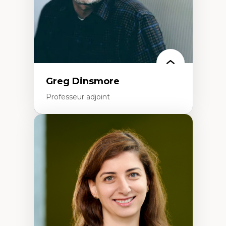
Recherche-action et approches
participatives
Leadership éducatif et pratiques réflexives
Éducation durable et bien-être en
enseignement
Greg Dinsmore
Professeur adjoint
Expertises
Fragmentation des auditoires médiatiques
Analyse multi-plateforme des auditoires
médiatiques
Analyse des comportements numériques à
travers les données massives et l’IA
Recherche quantitative et qualitative sur
les auditoires médiatiques
Épistémologie des techniques de recherche
numérique et l’IA
Théorie des droits de la personne
La pensée politique d’Hannah Arendt