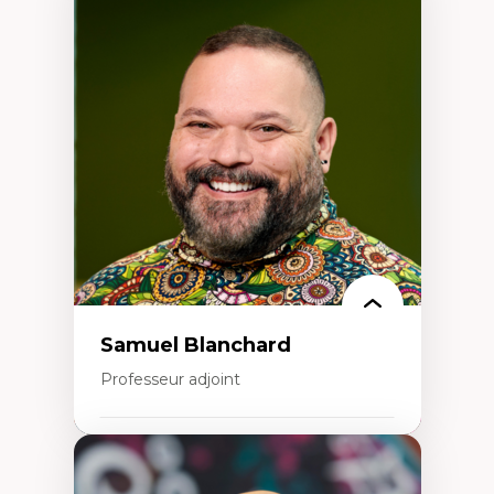
Expertises
Discours sur la ville et représentations
Mosquées, formes et usages au Canada
Reconnaissance et représentations des
communautés immigrantes dans l'espace
urbain
Design architectural et urbain
Patrimoine et patrimonialisation
Études postcoloniales et décolonisation des
savoirs
Samuel Blanchard
Professeur adjoint
Expertises
Didactique des sciences – processus