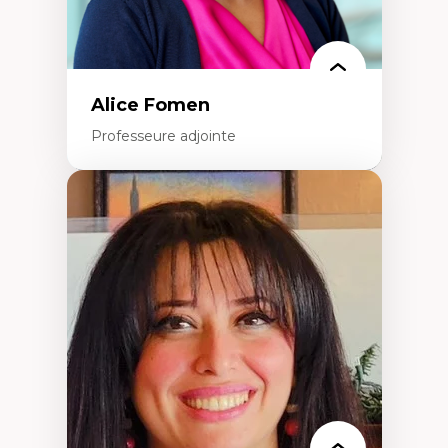
Alice Fomen
Professeure adjointe
Expertises
Acceptabilité, acceptation et adoption des
technologies
Technologies d'apprentissage innovantes
Insertion professionnelle du nouveau
personnel enseignant
Construction identitaire en milieu
minoritaire francophone
Technologies éducatives pour la formation
continue