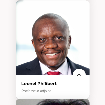
Expertises
Études du jeu vidéo
Fouille de textes
Études postcoloniales
Études critiques des médias
Analyse de données
Études japonaises
Mondialisation
Traduction et localisation
Intelligence artificielle et communication
humain-machine
Leonel Philibert
Professeur adjoint