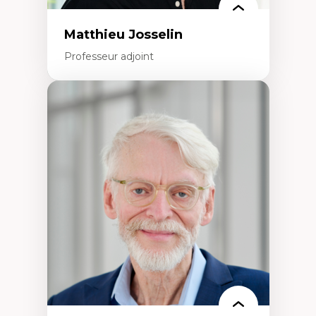
Matthieu Josselin
Professeur adjoint
Expertises
Ethnographie critique des environnements
d’apprentissage des étudiant.e.s
Approche transdisciplinaire des
compétences socioaffectives et
interculturelles
Didactique des langues secondes et
compétence pragmatique
Andragogie
Méthodologies de recherche qualitative