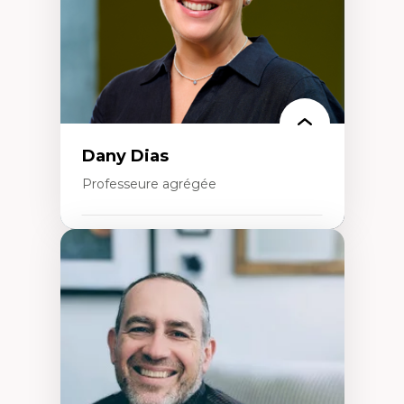
Résistances et droits numériques
Internet des objets
Métavers
Problématiques relatives à l’intelligence
artificielle, l’apprentissage machine et les
hautes technologies
Féminismes et nouvelles technologies
Dany Dias
Professeure agrégée
Expertises
Pédagogies critiques et justice sociale
Éthique relationnelle et sollicitude en
éducation
Décolonisation et autochtonisation de la
formation à l’enseignement
Littératie et didactique du français
Éducation inclusive
Formation à l’enseignement en contexte
francophone minoritaire
Identité linguistique et culturelle