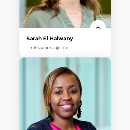
La pensée politique à l’ère numérique
Justice internationale et normes
internationales
Sarah El Halwany
Professeure adjointe
Expertises
Les apports pédagogiques des théories de
l'affect, du posthumanisme, du féminisme
dans l'éducation aux sciences
L'apprentissage des sciences/STIM dans une
perspective socioécologique de care
L’insertion professionnelle des
enseignant.e.s