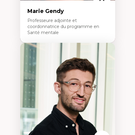
Marie Gendy
Professeure adjointe et
coordonnatrice du programme en
Santé mentale
Expertises
Neuropsychiatrie et neurosciences
Direction d'essais cliniques
Analyse des politiques et pratiques en santé
mentale
Développement de protocoles d'essais
cliniques
Collaboration interfonctionnelle
Leadership en recherche clinique
Développement de cadres politiques
Collaboration avec des entreprises
pharmaceutiques
Rédaction de publications et de rapports
politiques
Enseignement et mentorat