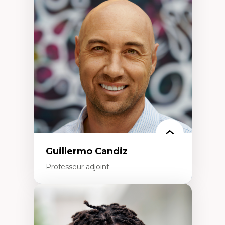
d’enquête et culture scientifique
Éducation en milieu minoritaire –
construction identitaire et conscience
critique
Technologies éducatives – ludification et
programmation pédagogique
La langue dans toutes les matières –
environnement discursif et langage
scientifique
Guillermo Candiz
Professeur adjoint
Expertises
Trajectoires migratoires
Migrations forcées