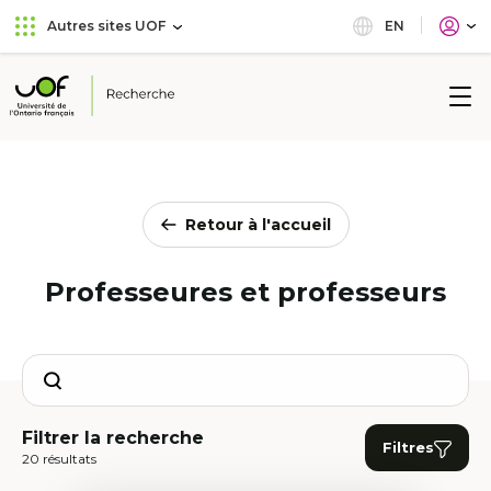
Aller
Passer
EN
Autres sites UOF
au
au
menu
contenu
principal
Université
de
l'Ontario
français
Retour à l'accueil
Professeures et professeurs
Search
Filtrer la recherche
Filtres
20 résultats