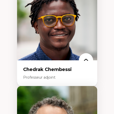
Études des frontières; Enjeux géopolitiques
des migrations
Politiques migratoires
Réfugiés
Demandeurs d’asile
Migrations irrégulières
Migrations temporaires
Migration et changement climatique
Migration et développement
Chedrak Chembessi
Professeur adjoint
Expertises
Économie circulaire
Modèles d’affaires durables
Histoire des faits économiques
Gestion durable des ressources naturelles