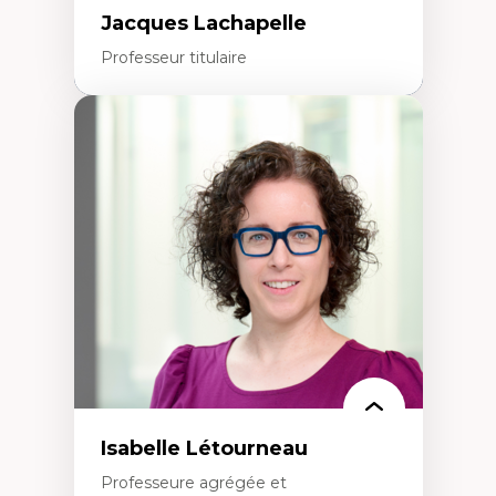
Jacques Lachapelle
Professeur titulaire
Expertises
Histoire de l'architecture et de la ville,
notamment au Canada
Théorie et pratiques en conservation de
l'environnement bâti
Conception de projet en milieu existant
Analyse critique en architecture et
enseignement du design architectural et
urbain
Isabelle Létourneau
Professeure agrégée et