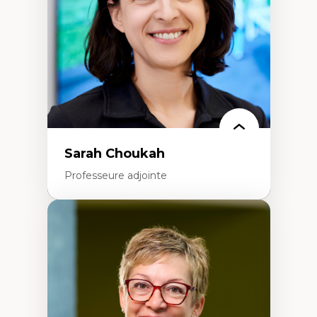
Classes sociales
Mouvements sociaux
Théories de l’État
Sarah Choukah
Professeure adjointe
Expertises
Démocratisation des nouvelles
technologies et biotechnologies
Données ouvertes
Bioart, programmation et électronique
créatives
Histoire sociale et culturelle des
technologies numériques