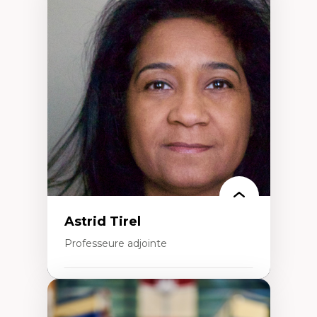
Expertises
Santé mondiale
Femme en contexte de pauvreté
Innovation
Participation citoyenne
Inégalités sociales santé
Migration
Santé de la reproduction
Développement durable
Astrid Tirel
Professeure adjointe
Expertises
Art