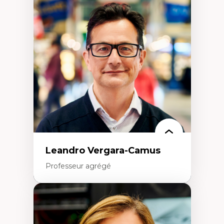
Anti-discrimination
Décolonisation de l’enseignement, de la
recherche, des institutions administratives
et syndicales
Pluralisme épistémologique et
francophonie
Culture
Politiques culturelles
Vivre ensemble
Anti-racisme
Anti-sexisme
Pratiques non oppressives
Leandro Vergara-Camus
Professeur agrégé
Expertises
Amérique latine
Théories du développement et