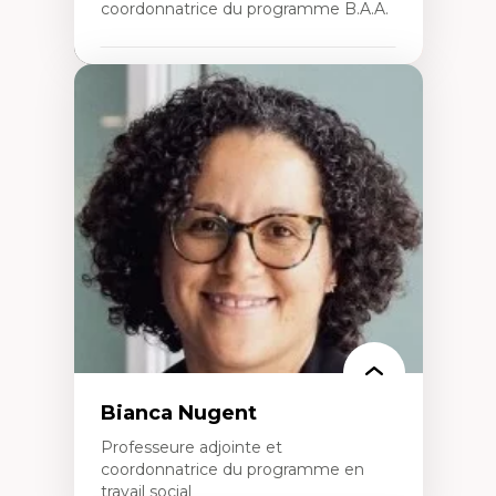
coordonnatrice du programme B.A.A.
Expertises
Conciliation travail-vie personnelle
Gestion des ressources humaines
(attraction et fidélisation de la main-
d’œuvre)
Responsabilité sociale des organisations
Interventions organisationnelles
Comportement organisationnel
(mobilisation au travail)
Recherche qualitative
Éthique des affaires
Bianca Nugent
Professeure adjointe et
coordonnatrice du programme en
travail social