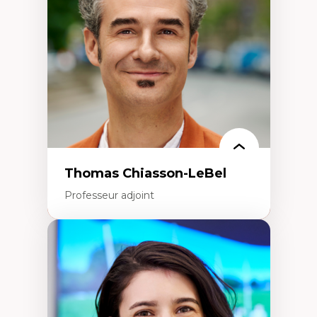
Écologie industrielle
Aménagement durable du territoire
Développement régional
Coopératives
Télétravail en milieu rural francophone
Transition socio-écologique
Thomas Chiasson-LeBel
Professeur adjoint
Expertises
Théories du développement
Économie politique comparée
Élites économiques
Sociologie économique
Extractivisme