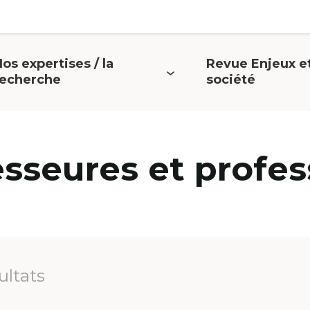
os expertises / la
Revue Enjeux e
uvrir
Ouvrir
recherche
société
e
le
menu
menu
esseures et profes
ultats