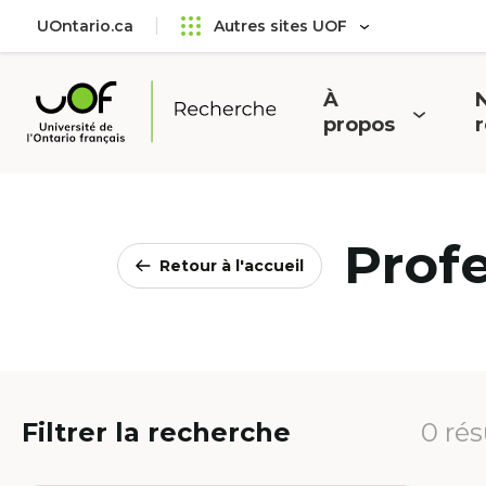
Aller
Passer
UOntario.ca
Autres sites UOF
au
au
menu
contenu
principal
À
N
Ouvrir
O
propos
Université
le
l
de
menu
l'Ontario
français
Prof
Retour à l'accueil
Filtrer la recherche
0 rés