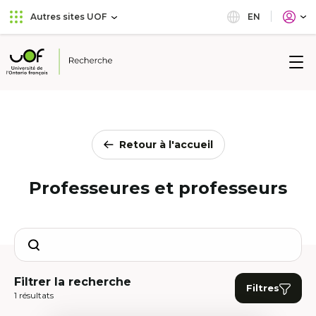
Aller
Passer
EN
Autres sites UOF
au
au
menu
contenu
principal
Université
de
l'Ontario
français
Retour à l'accueil
Professeures et professeurs
Search
Filtrer la recherche
Filtres
1 résultats