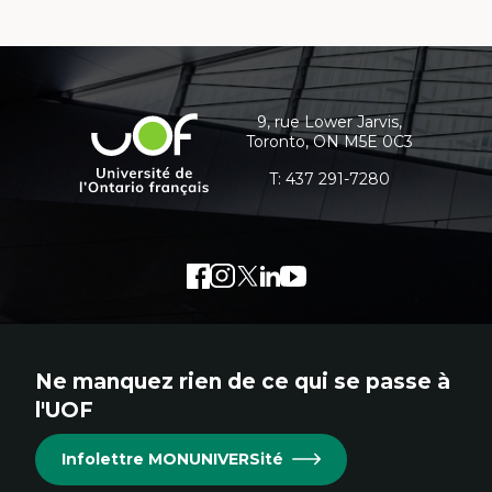
Coordonnées
et
informations
9, rue Lower Jarvis,
Université
Toronto, ON M5E 0C3
supplémentaires
de
l'Ontario
T:
437 291-7280
français
Facebook
Lien
Instagram
Lien
Twitter
Lien
LinkedIn
Lien
Youtube
Lien
externe
externe
externe
externe
externe
au
au
au
au
au
site.
site.
site.
site.
site.
Ne manquez rien de ce qui se passe à
Cet
Cet
Cet
Cet
Cet
l'UOF
hyperlien
hyperlien
hyperlien
hyperlien
hyperlien
s'ouvrira
s'ouvrira
s'ouvrira
s'ouvrira
s'ouvrira
Infolettre MONUNIVERSité
dans
dans
dans
dans
dans