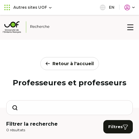
Aller
Passer
EN
Autres sites UOF
au
au
menu
contenu
principal
Université
de
l'Ontario
français
Retour à l'accueil
Professeures et professeurs
Search
Filtrer la recherche
Filtres
0 résultats