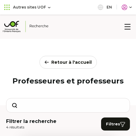
Aller
Passer
EN
Autres sites UOF
au
au
menu
contenu
principal
Université
de
l'Ontario
français
Retour à l'accueil
Professeures et professeurs
Search
Filtrer la recherche
Filtres
4 résultats