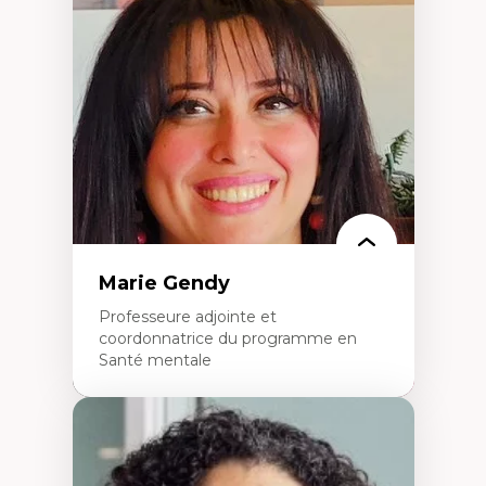
Théories du développement
Économie politique comparée
Élites économiques
Sociologie économique
Extractivisme
Classes sociales
Mouvements sociaux
Théories de l’État
Marie Gendy
Professeure adjointe et
coordonnatrice du programme en
Santé mentale
Expertises
Neuropsychiatrie et neurosciences
Direction d'essais cliniques