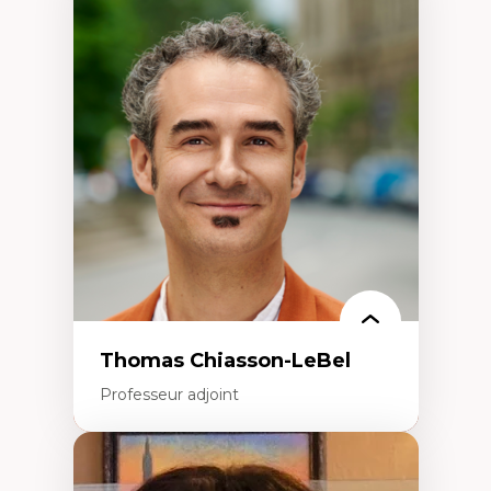
Expertises
Économie circulaire
Modèles d’affaires durables
Histoire des faits économiques
Gestion durable des ressources naturelles
Écologie industrielle
Aménagement durable du territoire
Développement régional
Coopératives
Télétravail en milieu rural francophone
Transition socio-écologique
Thomas Chiasson-LeBel
Professeur adjoint
Expertises