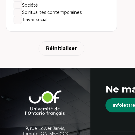
Société
Spiritualités contemporaines
Travail social
Réinitialiser
Coordonnées
Ne ma
et
Université
de
informations
Infolett
l'Ontario
français
supplémentaires
9, rue Lower Jarvis,
Toronto, ON M5E 0C3