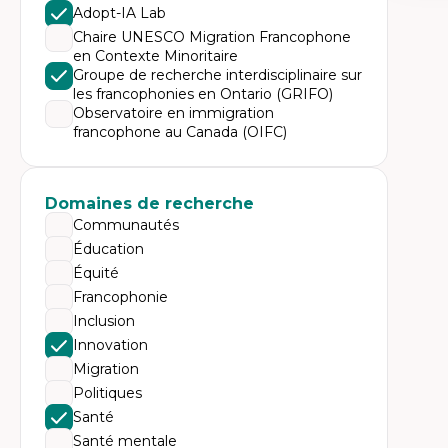
Expe
Adopt-IA Lab
Ne
Chaire UNESCO Migration Francophone
Dir
en Contexte Minoritaire
An
Groupe de recherche interdisciplinaire sur
me
les francophonies en Ontario (GRIFO)
Dé
cl
Observatoire en immigration
Co
francophone au Canada (OIFC)
Le
Dé
Co
ph
Domaines de recherche
Ré
po
Communautés
En
Éducation
Équité
Francophonie
Inclusion
Innovation
Migration
Politiques
Santé
Santé mentale