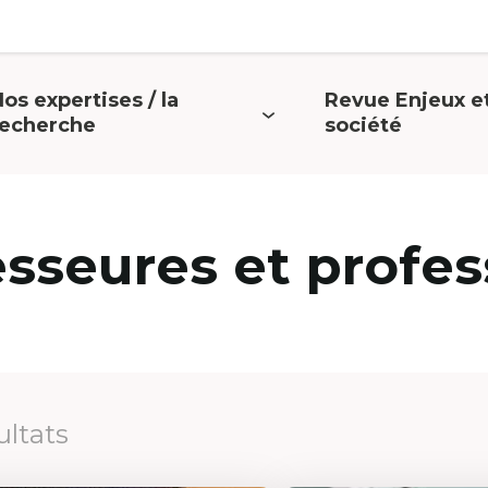
os expertises / la
Revue Enjeux e
uvrir
Ouvrir
recherche
société
e
le
menu
menu
esseures et profes
ultats