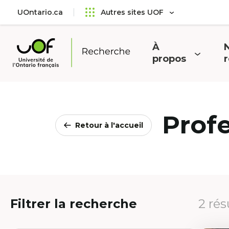
Aller
Passer
UOntario.ca
Autres sites UOF
au
au
menu
contenu
principal
À
N
Ouvrir
O
propos
Université
le
l
de
menu
l'Ontario
français
Prof
Retour à l'accueil
Filtrer la recherche
2 rés