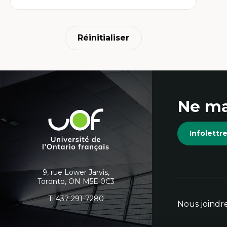
Réinitialiser
Coordonnées
Ne ma
et
Université
de
informations
Infolett
l'Ontario
français
supplémentaires
9, rue Lower Jarvis,
Toronto, ON M5E 0C3
T:
437 291-7280
Nous joindr