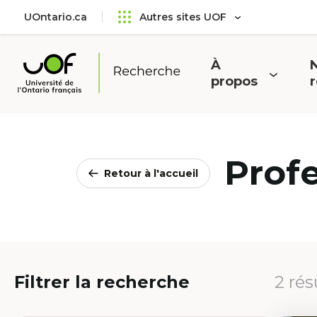
Aller
Passer
UOntario.ca
Autres sites UOF
au
au
menu
contenu
principal
À
N
Ouvrir
O
propos
Université
le
l
de
menu
l'Ontario
français
Prof
Retour à l'accueil
Filtrer la recherche
2 rés