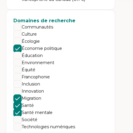
Expe
Le
l'
da
Domaines de recherche
L'
Communautés
pe
L’
Culture
en
Écologie
Économie politique
Éducation
Environnement
Équité
Francophonie
Inclusion
Innovation
Migration
Santé
Santé mentale
Société
Technologies numériques