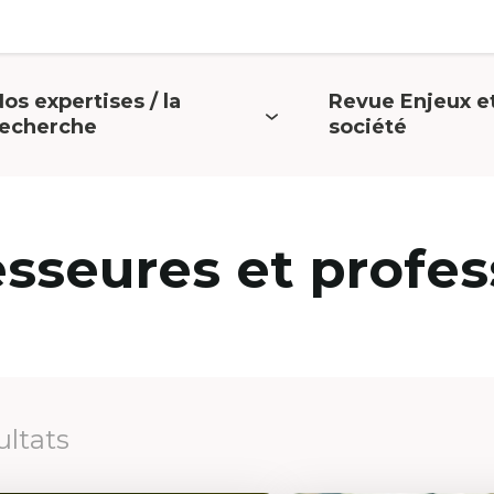
os expertises / la
Revue Enjeux e
uvrir
Ouvrir
recherche
société
e
le
menu
menu
esseures et profes
ultats