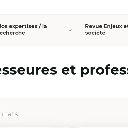
os expertises / la
Revue Enjeux e
uvrir
Ouvrir
recherche
société
e
le
menu
menu
esseures et profes
ultats