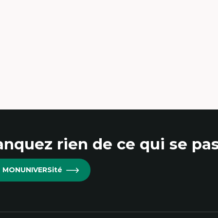
hnographie critique des environnements
apprentissage des étudiant.e.s
proche transdisciplinaire des
mpétences socioaffectives et
erculturelles
dactique des langues secondes et
mpétence pragmatique
dragogie
thodologies de recherche qualitative
nquez rien de ce qui se pas
re MONUNIVERSité