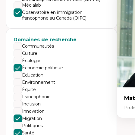
Expe
Médialab
Tr
Observatoire en immigration
Mi
francophone au Canada (OIFC)
Ét
de
Po
Ré
De
Domaines de recherche
Mi
Communautés
Mi
Mi
Culture
Mi
Écologie
Économie politique
Éducation
Environnement
Équité
Francophonie
Mat
Inclusion
Profe
Innovation
Migration
Politiques
Expe
Santé