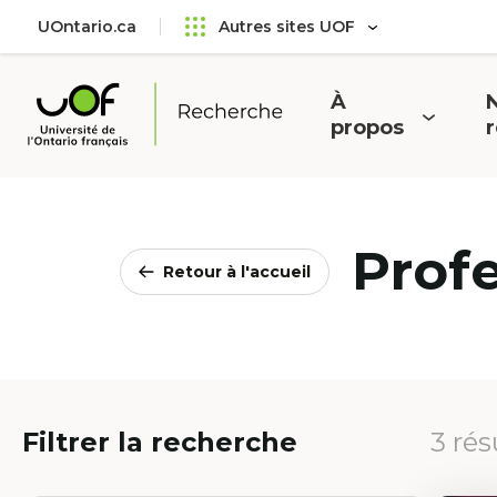
Aller
Passer
UOntario.ca
Autres sites UOF
au
au
menu
contenu
principal
À
N
Ouvrir
O
propos
Université
le
l
de
menu
l'Ontario
français
Prof
Retour à l'accueil
Filtrer la recherche
3 rés