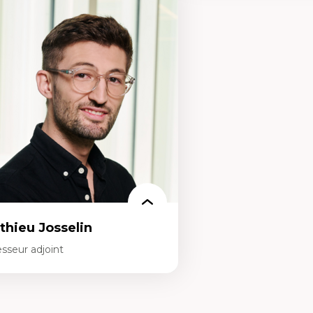
rtises
Expertises
ajectoires migratoires
Les apports pédagogiques 
grations forcées
l'affect, du posthumanis
udes des frontières; Enjeux géopolitiques
dans l'éducation aux scien
s migrations
L'apprentissage des scien
litiques migratoires
perspective socioécologiqu
fugiés
L’insertion professionnelle
mandeurs d’asile
enseignant.e.s
grations irrégulières
grations temporaires
gration et changement climatique
gration et développement
thieu Josselin
sseur adjoint
rtises