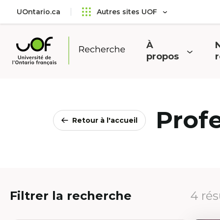
Aller
Passer
UOntario.ca
Autres sites UOF
au
au
menu
contenu
principal
À
N
Ouvrir
O
propos
Université
le
l
de
menu
l'Ontario
français
Prof
Retour à l'accueil
Filtrer la recherche
4 rés