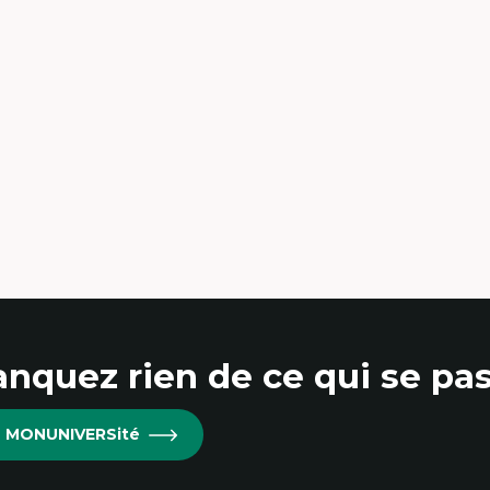
ceptabilité, acceptation et adoption des
Ethnographie critique de
chnologies
d’apprentissage des étudia
chnologies d'apprentissage innovantes
Approche transdisciplinai
sertion professionnelle du nouveau
compétences socioaffectiv
rsonnel enseignant
interculturelles
nstruction identitaire en milieu
Didactique des langues se
noritaire francophone
compétence pragmatiqu
chnologies éducatives pour la formation
Andragogie
ntinue
Méthodologies de recherch
nquez rien de ce qui se pas
re MONUNIVERSité