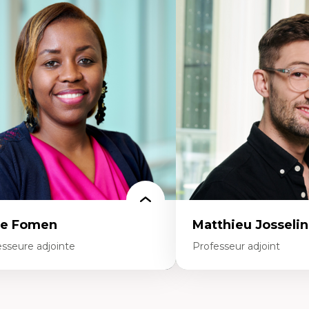
rtises
Expertises
ajectoires migratoires
Les apports pédagogiques 
grations forcées
l'affect, du posthumanis
udes des frontières; Enjeux géopolitiques
dans l'éducation aux scien
s migrations
L'apprentissage des scien
litiques migratoires
perspective socioécologiqu
fugiés
L’insertion professionnelle
mandeurs d’asile
enseignant.e.s
grations irrégulières
grations temporaires
gration et changement climatique
gration et développement
ce Fomen
Matthieu Josselin
esseure adjointe
Professeur adjoint
rtises
Expertises