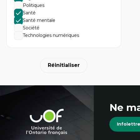
Ac
Politiques
te
Te
Santé
In
Santé mentale
pe
Co
Société
mi
Technologies numériques
Te
co
Réinitialiser
Coordonnées
Ne ma
et
Université
de
informations
Infolett
l'Ontario
français