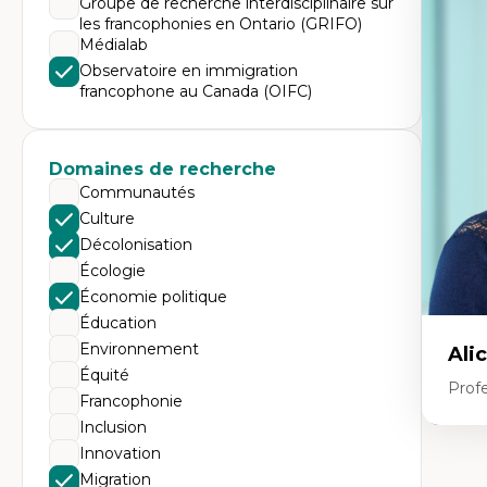
Groupe de recherche interdisciplinaire sur
Expe
les francophonies en Ontario (GRIFO)
Tr
Médialab
Mi
Ét
Observatoire en immigration
de
francophone au Canada (OIFC)
Po
Ré
De
Mi
Domaines de recherche
Mi
Mi
Communautés
Mi
Culture
Décolonisation
Écologie
Économie politique
Éducation
Environnement
Ali
Équité
Prof
Francophonie
Inclusion
Innovation
Expe
Migration