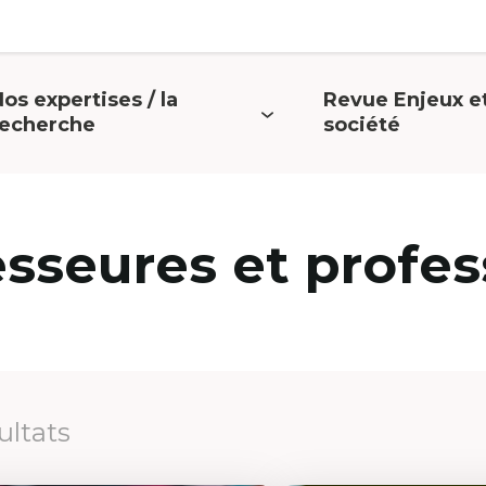
os expertises / la
Revue Enjeux e
uvrir
Ouvrir
recherche
société
e
le
menu
menu
esseures et profes
ultats