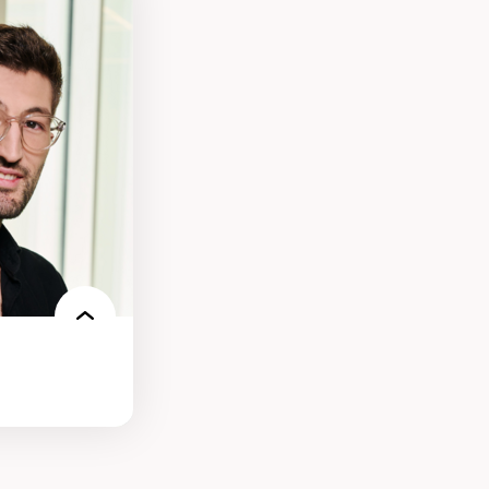
des théories de
me, du féminisme
ces
ces/STIM dans une
e de care
 des