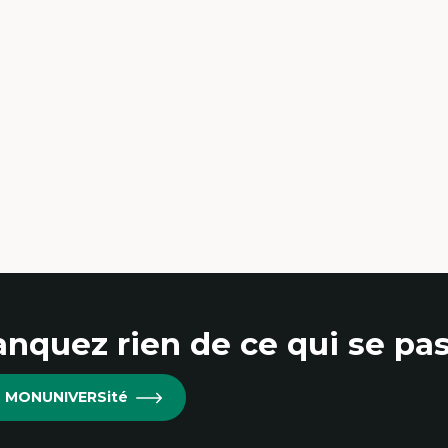
ceptabilité, acceptation et adoption des
Ethnographie critique de
chnologies
d’apprentissage des étudia
chnologies d'apprentissage innovantes
Approche transdisciplinai
sertion professionnelle du nouveau
compétences socioaffectiv
rsonnel enseignant
interculturelles
nstruction identitaire en milieu
Didactique des langues se
noritaire francophone
compétence pragmatiqu
chnologies éducatives pour la formation
Andragogie
ntinue
Méthodologies de recherch
nquez rien de ce qui se pas
re MONUNIVERSité