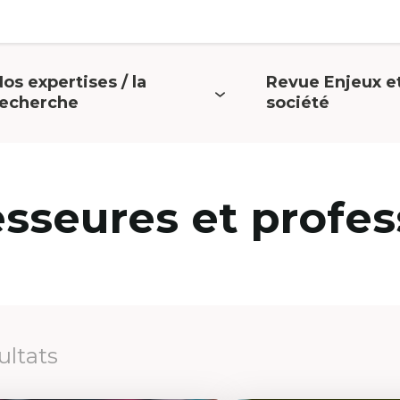
os expertises / la
Revue Enjeux e
uvrir
Ouvrir
recherche
société
e
le
menu
menu
esseures et profes
ultats