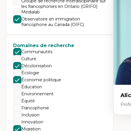
Groupe de recherche interdisciplinaire sur
Expe
les francophonies en Ontario (GRIFO)
Tr
Médialab
Mi
Ét
Observatoire en immigration
de
francophone au Canada (OIFC)
Po
Ré
De
Mi
Domaines de recherche
Mi
Mi
Communautés
Mi
Culture
Décolonisation
Écologie
Économie politique
Éducation
Environnement
Ali
Équité
Prof
Francophonie
Inclusion
Innovation
Expe
Migration