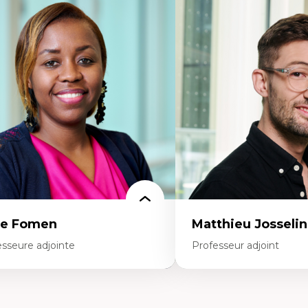
rtises
Expertises
ajectoires migratoires
Les apports pédagogiques 
grations forcées
l'affect, du posthumanis
udes des frontières; Enjeux géopolitiques
dans l'éducation aux scien
s migrations
L'apprentissage des scien
litiques migratoires
perspective socioécologiqu
fugiés
L’insertion professionnelle
mandeurs d’asile
enseignant.e.s
grations irrégulières
grations temporaires
gration et changement climatique
gration et développement
ce Fomen
Matthieu Josselin
esseure adjointe
Professeur adjoint
rtises
Expertises