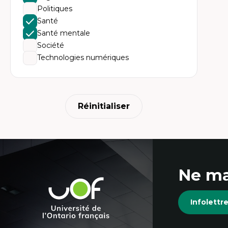
Ac
Politiques
te
Te
Santé
In
Santé mentale
pe
Co
Société
mi
Technologies numériques
Te
co
Réinitialiser
Coordonnées
Ne ma
et
Université
de
informations
Infolett
l'Ontario
français