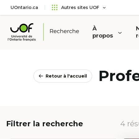
Aller
Passer
UOntario.ca
Autres sites UOF
au
au
menu
contenu
principal
À
N
Ouvrir
O
propos
Université
le
l
de
menu
l'Ontario
français
Prof
Retour à l'accueil
Filtrer la recherche
4 rés