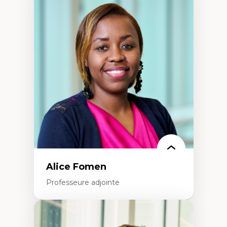
Expertises
Les apports pédagogiques des théories de
l'affect, du posthumanisme, du féminisme
dans l'éducation aux sciences
L'apprentissage des sciences/STIM dans une
perspective socioécologique de care
L’insertion professionnelle des
enseignant.e.s
Alice Fomen
Professeure adjointe
Expertises