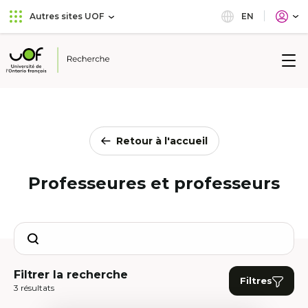
Aller
Passer
EN
Autres sites UOF
au
au
menu
contenu
principal
Université
de
l'Ontario
français
Retour à l'accueil
Professeures et professeurs
Search
Filtrer la recherche
Filtres
3 résultats