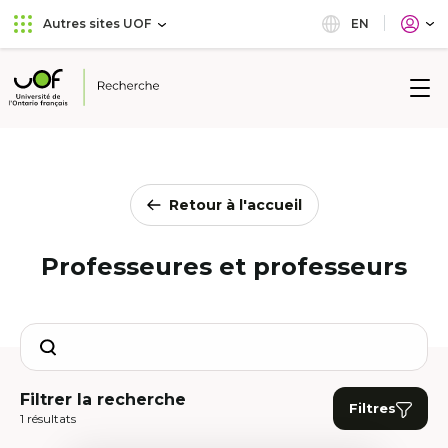
Aller
Passer
EN
Autres sites UOF
au
au
menu
contenu
principal
Université
de
l'Ontario
français
Retour à l'accueil
Professeures et professeurs
Search
Filtrer la recherche
Filtres
1 résultats