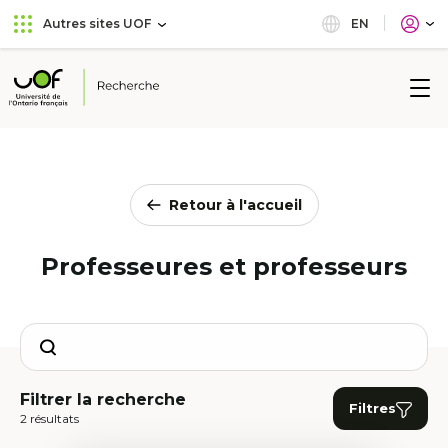
Aller
Passer
EN
Autres sites UOF
au
au
menu
contenu
principal
Université
de
l'Ontario
français
Retour à l'accueil
Professeures et professeurs
Search
Filtrer la recherche
Filtres
2 résultats