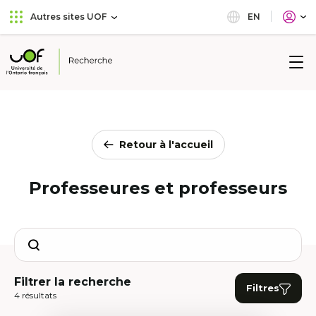
Aller
Passer
EN
Autres sites UOF
au
au
menu
contenu
principal
Université
de
l'Ontario
français
Retour à l'accueil
Professeures et professeurs
Search
Filtrer la recherche
Filtres
4 résultats