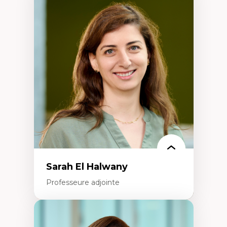
Expertises
Trajectoires migratoires
Migrations forcées
Études des frontières; Enjeux géopolitiques
des migrations
Politiques migratoires
Réfugiés
Demandeurs d’asile
Migrations irrégulières
Migrations temporaires
Migration et changement climatique
Migration et développement
Sarah El Halwany
Professeure adjointe
Expertises