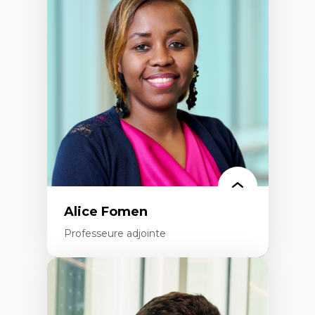
Les apports pédagogiques des théories de
l'affect, du posthumanisme, du féminisme
dans l'éducation aux sciences
L'apprentissage des sciences/STIM dans une
perspective socioécologique de care
L’insertion professionnelle des
enseignant.e.s
Alice Fomen
Professeure adjointe
Expertises
Acceptabilité, acceptation et adoption des
technologies