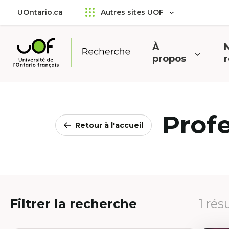
Aller
Passer
UOntario.ca
Autres sites UOF
au
au
menu
contenu
principal
À
N
Ouvrir
O
propos
Université
le
l
de
menu
l'Ontario
français
Prof
Retour à l'accueil
Filtrer la recherche
1 rés