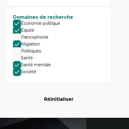
Expe
Tr
Mi
Domaines de recherche
Ét
de
Économie politique
Po
Équité
Ré
De
Francophonie
Mi
Migration
Mi
Mi
Politiques
Mi
Santé
Santé mentale
Société
Réinitialiser
Coordonnées