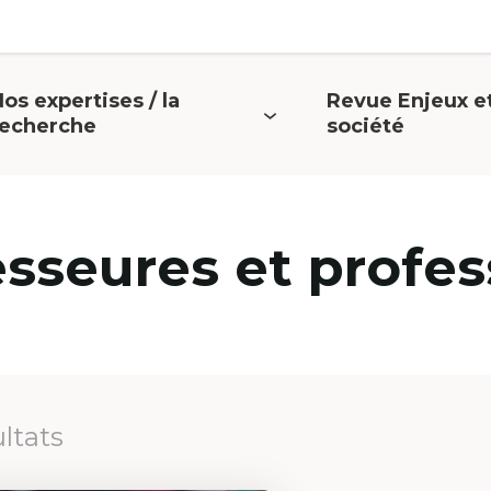
os expertises / la
Revue Enjeux e
uvrir
Ouvrir
recherche
société
e
le
menu
menu
esseures et profes
ultats