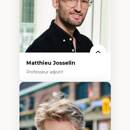
Construction identitaire en milieu
minoritaire francophone
Technologies éducatives pour la formation
continue
Matthieu Josselin
Professeur adjoint
Expertises
Ethnographie critique des environnements
d’apprentissage des étudiant.e.s
Approche transdisciplinaire des
compétences socioaffectives et
interculturelles
Didactique des langues secondes et
compétence pragmatique