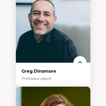
Démocratisation des nouvelles
technologies et biotechnologies
Données ouvertes
Bioart, programmation et électronique
créatives
Histoire sociale et culturelle des
technologies numériques
Résistances et droits numériques
Internet des objets
Métavers
Problématiques relatives à l’intelligence
artificielle, l’apprentissage machine et les
hautes technologies
Féminismes et nouvelles technologies
Greg Dinsmore
Professeur adjoint
Expertises
Fragmentation des auditoires médiatiques
Analyse multi-plateforme des auditoires