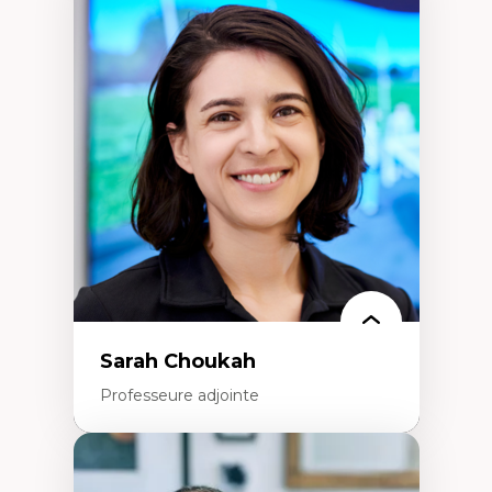
Expertises
Trajectoires migratoires
Migrations forcées
Études des frontières; Enjeux géopolitiques
des migrations
Politiques migratoires
Réfugiés
Demandeurs d’asile
Migrations irrégulières
Migrations temporaires
Migration et changement climatique
Migration et développement
Sarah Choukah
Professeure adjointe
Expertises