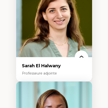
médiatiques
Analyse des comportements numériques à
travers les données massives et l’IA
Recherche quantitative et qualitative sur
les auditoires médiatiques
Épistémologie des techniques de recherche
numérique et l’IA
Théorie des droits de la personne
La pensée politique d’Hannah Arendt
La pensée politique à l’ère numérique
Justice internationale et normes
internationales
Sarah El Halwany
Professeure adjointe
Expertises
Les apports pédagogiques des théories de
l'affect, du posthumanisme, du féminisme
dans l'éducation aux sciences
L'apprentissage des sciences/STIM dans une