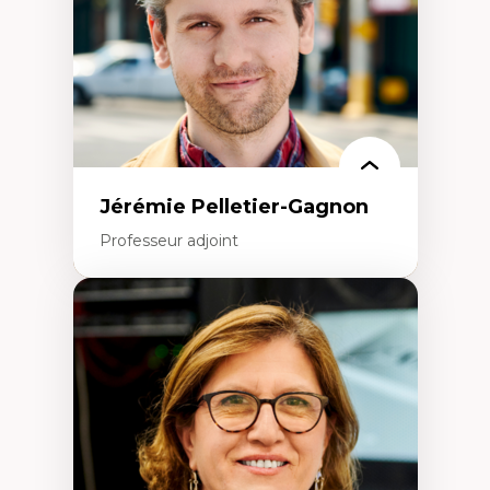
Andragogie
Méthodologies de recherche qualitative
Jérémie Pelletier-Gagnon
Professeur adjoint
Expertises
Études du jeu vidéo
Fouille de textes
Études postcoloniales
Études critiques des médias
Analyse de données
Études japonaises
Mondialisation
Traduction et localisation
Intelligence artificielle et communication