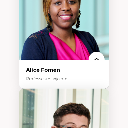
perspective socioécologique de care
L’insertion professionnelle des
enseignant.e.s
Alice Fomen
Professeure adjointe
Expertises
Acceptabilité, acceptation et adoption des
technologies
Technologies d'apprentissage innovantes
Insertion professionnelle du nouveau
personnel enseignant