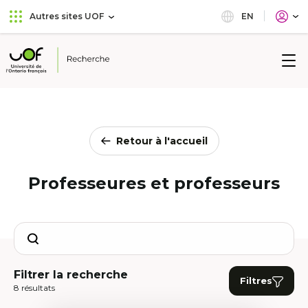
Aller
Passer
EN
Autres sites UOF
au
au
menu
contenu
principal
Université
de
l'Ontario
français
Retour à l'accueil
Professeures et professeurs
Search
Filtrer la recherche
Filtres
8 résultats