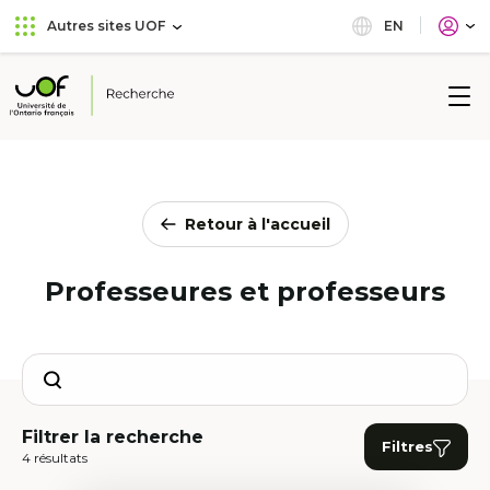
Aller
Passer
EN
Autres sites UOF
au
au
menu
contenu
principal
Université
de
l'Ontario
français
Retour à l'accueil
Professeures et professeurs
Search
Filtrer la recherche
Filtres
4 résultats