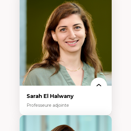
Expertises
Trajectoires migratoires
Migrations forcées
Études des frontières; Enjeux géopolitiques
des migrations
Politiques migratoires
Réfugiés
Demandeurs d’asile
Migrations irrégulières
Migrations temporaires
Migration et changement climatique
Migration et développement
Sarah El Halwany
Professeure adjointe
Expertises