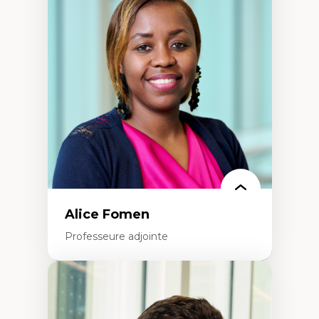
Les apports pédagogiques des théories de
l'affect, du posthumanisme, du féminisme
dans l'éducation aux sciences
L'apprentissage des sciences/STIM dans une
perspective socioécologique de care
L’insertion professionnelle des
enseignant.e.s
Alice Fomen
Professeure adjointe
Expertises
Acceptabilité, acceptation et adoption des
technologies