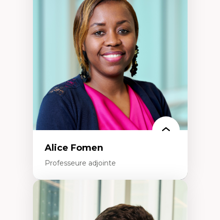
Les apports pédagogiques des théories de
l'affect, du posthumanisme, du féminisme
dans l'éducation aux sciences
L'apprentissage des sciences/STIM dans une
perspective socioécologique de care
L’insertion professionnelle des
enseignant.e.s
Alice Fomen
Professeure adjointe
Expertises
Acceptabilité, acceptation et adoption des
technologies