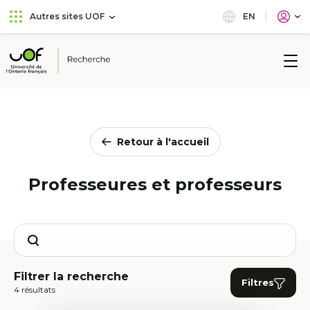
Aller
Passer
EN
Autres sites UOF
au
au
menu
contenu
principal
Université
de
l'Ontario
français
Retour à l'accueil
Professeures et professeurs
Search
Filtrer la recherche
Filtres
4 résultats