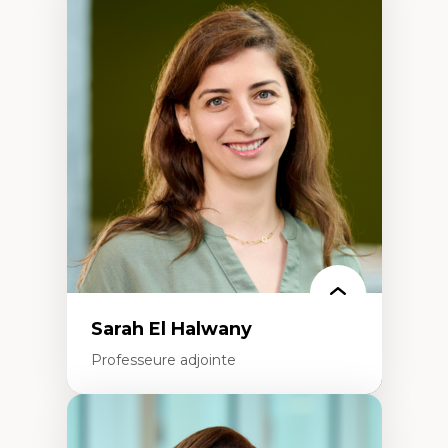
Expertises
Trajectoires migratoires
Migrations forcées
Études des frontières; Enjeux géopolitiques
des migrations
Politiques migratoires
Réfugiés
Demandeurs d’asile
Migrations irrégulières
Migrations temporaires
Migration et changement climatique
Migration et développement
Sarah El Halwany
Professeure adjointe
Expertises