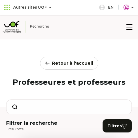
Aller
Passer
EN
Autres sites UOF
au
au
menu
contenu
principal
Université
de
l'Ontario
français
Retour à l'accueil
Professeures et professeurs
Search
Filtrer la recherche
Filtres
1 résultats