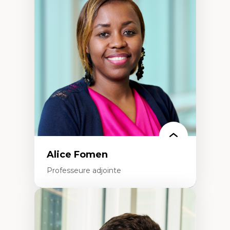
Les apports pédagogiques des théories de
l'affect, du posthumanisme, du féminisme
dans l'éducation aux sciences
L'apprentissage des sciences/STIM dans une
perspective socioécologique de care
L’insertion professionnelle des
enseignant.e.s
Alice Fomen
Professeure adjointe
Expertises
Acceptabilité, acceptation et adoption des
technologies