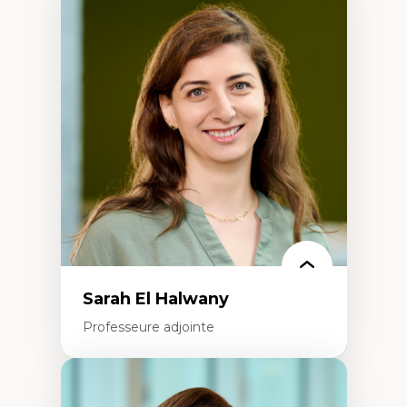
Expertises
Trajectoires migratoires
Migrations forcées
Études des frontières; Enjeux géopolitiques
des migrations
Politiques migratoires
Réfugiés
Demandeurs d’asile
Migrations irrégulières
Migrations temporaires
Migration et changement climatique
Migration et développement
Sarah El Halwany
Professeure adjointe
Expertises