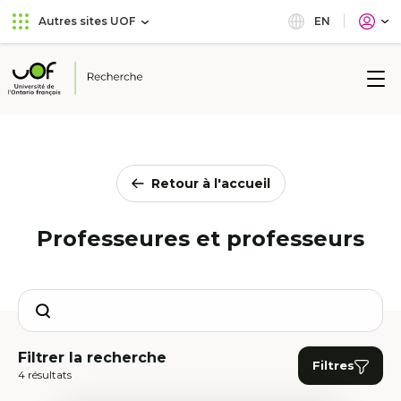
Aller
Passer
EN
Autres sites UOF
au
au
menu
contenu
principal
Université
de
l'Ontario
français
Retour à l'accueil
Professeures et professeurs
Search
Filtrer la recherche
Filtres
4 résultats