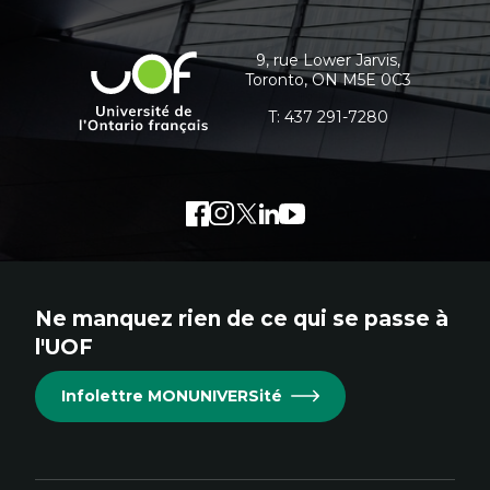
Sociologie de la culture, Culture visuelle,
scènes culturelles
et
Communication narrative
informations
Enjeux politiques des médias
9, rue Lower Jarvis,
Université
numériques;Citoyenneté numérique
Toronto, ON M5E 0C3
supplémentaires
de
Marketing numérique
Métavers, RV, RA, 360
l'Ontario
T:
437 291-7280
Innovations et développement
français
technologique
Morphologie culturelle des plateformes
numériques
Écomédias
Facebook
Lien
Instagram
Lien
Twitter
Lien
LinkedIn
Lien
Youtube
Lien
Études critiques des médias interactifs et
immersifs
externe
externe
externe
externe
externe
au
au
au
au
au
site.
site.
site.
site.
site.
Ne manquez rien de ce qui se passe à
Cet
Cet
Cet
Cet
Cet
l'UOF
hyperlien
hyperlien
hyperlien
hyperlien
hyperlien
s'ouvrira
s'ouvrira
s'ouvrira
s'ouvrira
s'ouvrira
Infolettre MONUNIVERSité
dans
dans
dans
dans
dans
une
une
une
une
une
nouvelle
nouvelle
nouvelle
nouvelle
nouvelle
fenêtre.
fenêtre.
fenêtre.
fenêtre.
fenêtre.