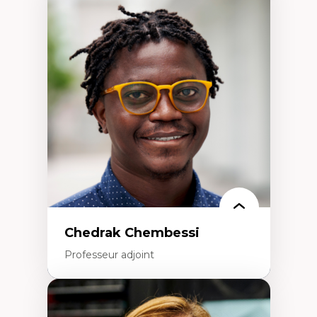
Expertises
Discours sur la ville et représentations
Mosquées, formes et usages au Canada
Reconnaissance et représentations des
communautés immigrantes dans l'espace
urbain
Design architectural et urbain
Patrimoine et patrimonialisation
Études postcoloniales et décolonisation des
savoirs
Chedrak Chembessi
Professeur adjoint
Expertises