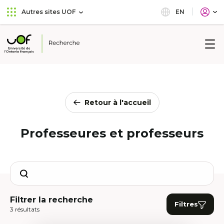
Aller
Passer
EN
Autres sites UOF
au
au
menu
contenu
principal
Université
de
l'Ontario
français
Retour à l'accueil
Professeures et professeurs
Search
Filtrer la recherche
Filtres
3 résultats