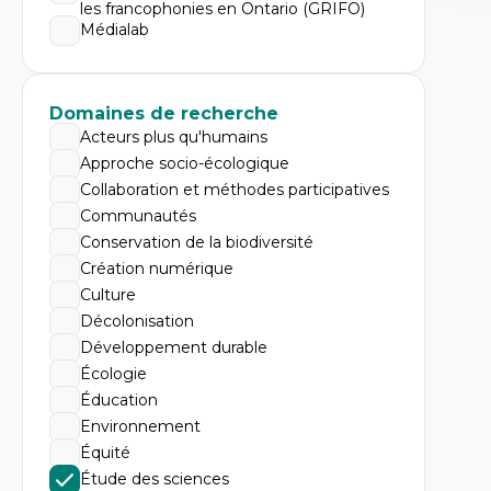
Expe
les francophonies en Ontario (GRIFO)
Médialab
Di
Mo
Re
co
ur
Domaines de recherche
De
Acteurs plus qu'humains
Pa
Ét
Approche socio-écologique
sa
Collaboration et méthodes participatives
Communautés
Conservation de la biodiversité
Création numérique
Culture
Décolonisation
Développement durable
Écologie
Éducation
Environnement
Équité
Étude des sciences