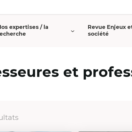
os expertises / la
Revue Enjeux e
uvrir
Ouvrir
recherche
société
e
le
menu
menu
esseures et profes
ultats