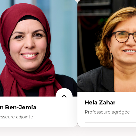
Hela Zahar
n Ben-Jemia
Professeure agrégée
esseure adjointe
Expertises