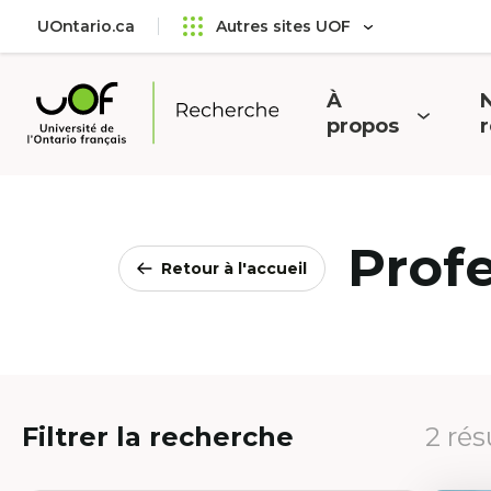
Aller
Passer
UOntario.ca
Autres sites UOF
au
au
menu
contenu
principal
À
N
Ouvrir
O
propos
Université
le
l
de
menu
l'Ontario
français
Prof
Retour à l'accueil
Filtrer la recherche
2 rés