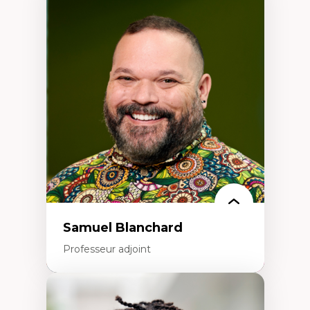
Expertises
Discours sur la ville et représentations
Mosquées, formes et usages au Canada
Reconnaissance et représentations des
communautés immigrantes dans l'espace
urbain
Design architectural et urbain
Patrimoine et patrimonialisation
Études postcoloniales et décolonisation des
savoirs
Samuel Blanchard
Professeur adjoint
Expertises