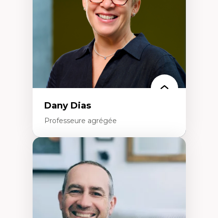
Histoire sociale et culturelle des
technologies numériques
Résistances et droits numériques
Internet des objets
Métavers
Problématiques relatives à l’intelligence
artificielle, l’apprentissage machine et les
hautes technologies
Féminismes et nouvelles technologies
Dany Dias
Professeure agrégée
Expertises
Pédagogies critiques et justice sociale
Éthique relationnelle et sollicitude en
éducation
Décolonisation et autochtonisation de la
formation à l’enseignement
Littératie et didactique du français
Éducation inclusive