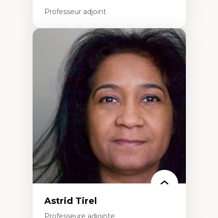
Professeur adjoint
Expertises
Innovation sociale
Technologies sociales
Entrepreneuriat social et collectif
Approches critiques et décoloniales
Discours, récits et narratologie en
management
Transformation socioéconomique des
communautés marginalisées
Politiques d’inclusion et économie solidaire
Études organisationnelles critiques
Créativité et management culturel
Méthodologies qualitatives
Astrid Tirel
Professeure adjointe