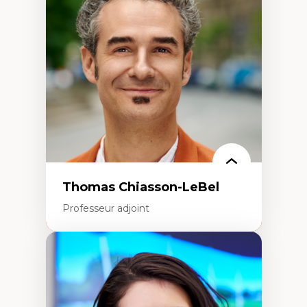
Histoire des faits économiques
Gestion durable des ressources naturelles
Écologie industrielle
Aménagement durable du territoire
Développement régional
Coopératives
Télétravail en milieu rural francophone
Transition socio-écologique
Thomas Chiasson-LeBel
Professeur adjoint
Expertises
Théories du développement
Économie politique comparée
Élites économiques
Sociologie économique