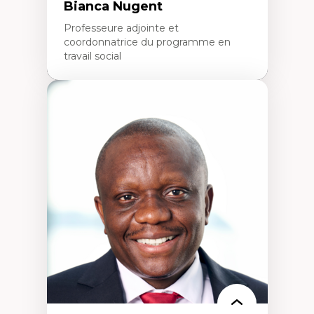
Bianca Nugent
Professeure adjointe et
coordonnatrice du programme en
travail social
Expertises
Travail social, action et justice sociale
Fondements de l’intervention et des
nouvelles pratiques en travail social et en
éducation inclusive
Minorités linguistiques, offre active et
francophonie plurielle en contexte
linguistique minoritaire
Études critiques sur le handicap, la
neurodiversité, l'agentivité et les injustices
épistémiques
Intersectionnalité et réalités 2SLGBTQ+
Méthodes d’interventions et approches
antiraciste, décoloniale, anti-oppressive
Approche interculturelle critique
Pair-aidance, proche aidance, famille
choisie et soutien mutuel
Intervention de groupe, communautaire,
familiale et interpersonnelle