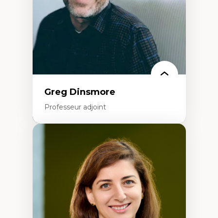
Formation à l’enseignement en contexte
francophone minoritaire
Identité linguistique et culturelle
Recherche-action et approches
participatives
Leadership éducatif et pratiques réflexives
Éducation durable et bien-être en
enseignement
Greg Dinsmore
Professeur adjoint
Expertises
Fragmentation des auditoires médiatiques
Analyse multi-plateforme des auditoires
médiatiques
Analyse des comportements numériques à
travers les données massives et l’IA
Recherche quantitative et qualitative sur
les auditoires médiatiques
Épistémologie des techniques de recherche
numérique et l’IA