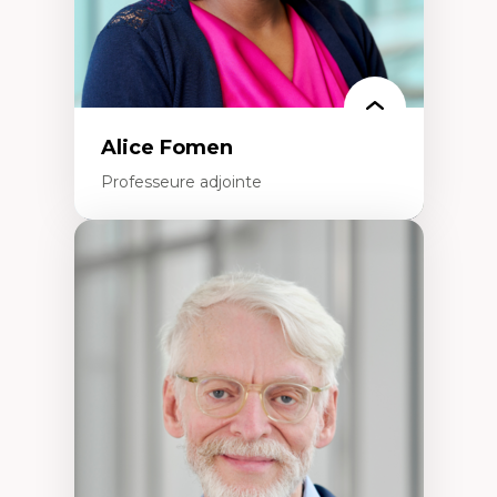
Alice Fomen
Professeure adjointe
Expertises
Acceptabilité, acceptation et adoption des
technologies
Technologies d'apprentissage innovantes
Insertion professionnelle du nouveau
personnel enseignant
Construction identitaire en milieu
minoritaire francophone
Technologies éducatives pour la formation
continue