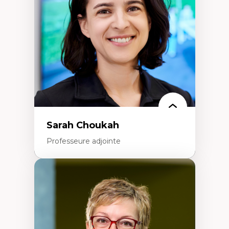
Extractivisme
Classes sociales
Mouvements sociaux
Théories de l’État
Sarah Choukah
Professeure adjointe
Expertises
Démocratisation des nouvelles
technologies et biotechnologies
Données ouvertes
Bioart, programmation et électronique
créatives