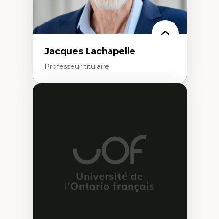
Jacques Lachapelle
Professeur titulaire
Expertises
Histoire de l'architecture et de la ville,
notamment au Canada
Théorie et pratiques en conservation de
l'environnement bâti
Conception de projet en milieu existant
Analyse critique en architecture et
enseignement du design architectural et
urbain