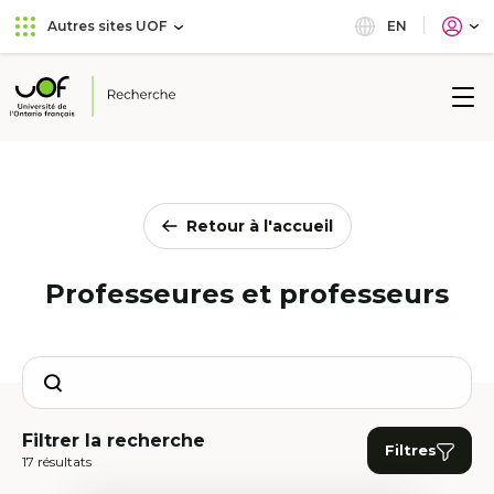
Aller
Passer
EN
Autres sites UOF
au
au
menu
contenu
principal
Université
de
l'Ontario
français
Retour à l'accueil
Professeures et professeurs
Search
Filtrer la recherche
Filtres
17 résultats