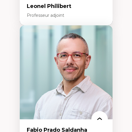
Recherche participative avec, pour et avec
Leonel Philibert
et centrée sur la primauté de la personne
Professeur adjoint
Expertises
Santé mondiale
Femme en contexte de pauvreté
Innovation
Participation citoyenne
Inégalités sociales santé
Migration
Santé de la reproduction
Développement durable
Fabio Prado Saldanha