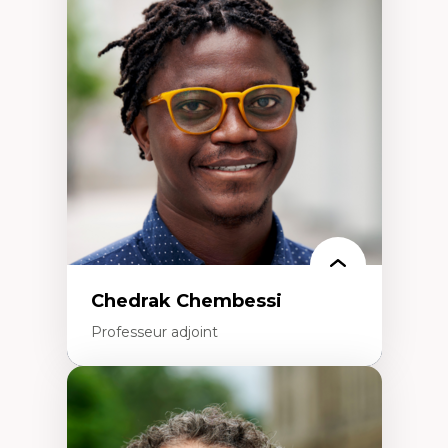
Didactique des sciences – processus
d’enquête et culture scientifique
Éducation en milieu minoritaire –
construction identitaire et conscience
critique
Technologies éducatives – ludification et
programmation pédagogique
La langue dans toutes les matières –
environnement discursif et langage
scientifique
Chedrak Chembessi
Professeur adjoint
Expertises
Économie circulaire
Modèles d’affaires durables