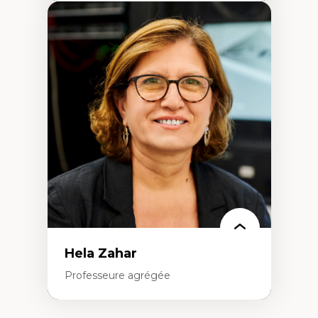
Expertises
Amérique latine
Théories du développement et
développement alternatif
Théories de l’État
Développement durable
Économie politique
Théories marxistes
Mouvements sociaux
Transition énergétique
Énergies renouvelables
Hela Zahar
Professeure agrégée