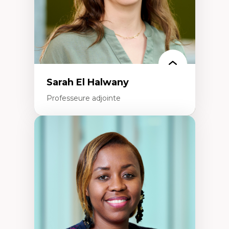
Théorie des droits de la personne
La pensée politique d’Hannah Arendt
La pensée politique à l’ère numérique
Justice internationale et normes
internationales
Sarah El Halwany
Professeure adjointe
Expertises
Les apports pédagogiques des théories de
l'affect, du posthumanisme, du féminisme
dans l'éducation aux sciences
L'apprentissage des sciences/STIM dans une
perspective socioécologique de care
L’insertion professionnelle des
enseignant.e.s