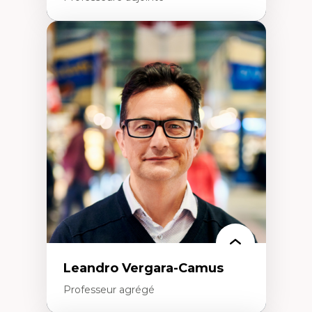
Expertises
Art
Anti-discrimination
Décolonisation de l’enseignement, de la
recherche, des institutions administratives
et syndicales
Pluralisme épistémologique et
francophonie
Culture
Politiques culturelles
Vivre ensemble
Anti-racisme
Anti-sexisme
Pratiques non oppressives
Leandro Vergara-Camus
Professeur agrégé