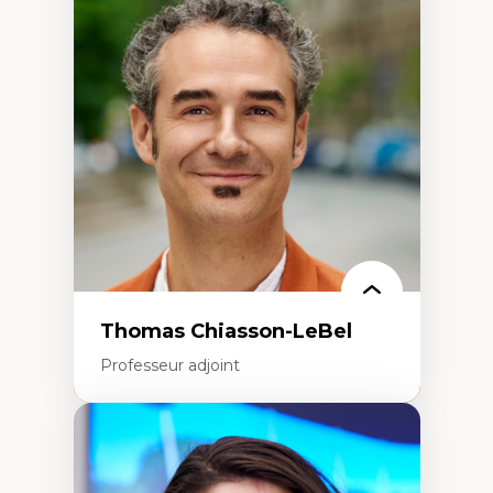
Économie circulaire
Modèles d’affaires durables
Histoire des faits économiques
Gestion durable des ressources naturelles
Écologie industrielle
Aménagement durable du territoire
Développement régional
Coopératives
Télétravail en milieu rural francophone
Transition socio-écologique
Thomas Chiasson-LeBel
Professeur adjoint
Expertises
Théories du développement
Économie politique comparée