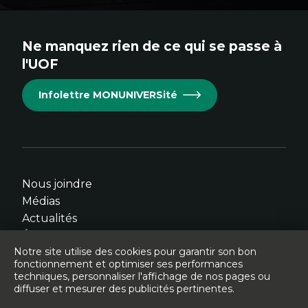
immersifs
au
au
au
au
au
site.
site.
site.
site.
site.
Ne manquez rien de ce qui se passe à
Cet
Cet
Cet
Cet
Cet
l'UOF
hyperlien
hyperlien
hyperlien
hyperlien
hyperlien
s'ouvrira
s'ouvrira
s'ouvrira
s'ouvrira
s'ouvrira
Infolettre MONUNIVERSité
dans
dans
dans
dans
dans
une
une
une
une
une
nouvelle
nouvelle
nouvelle
nouvelle
nouvelle
fenêtre.
fenêtre.
fenêtre.
fenêtre.
fenêtre.
Nous joindre
Médias
Actualités
Événements
Notre site utilise des cookies pour garantir son bon
fonctionnement et optimiser ses performances
techniques, personnaliser l'affichage de nos pages ou
diffuser et mesurer des publicités pertinentes.
© Université de l'Ontario français - 2026