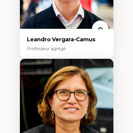
Leandro Vergara-Camus
Professeur agrégé
Expertises
Amérique latine
Théories du développement et
développement alternatif
Théories de l’État
Développement durable
Économie politique
Théories marxistes
Mouvements sociaux
Transition énergétique
Énergies renouvelables