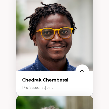
Expertises
Discours sur la ville et représentations
Mosquées, formes et usages au Canada
Reconnaissance et représentations des
communautés immigrantes dans l'espace
urbain
Design architectural et urbain
Patrimoine et patrimonialisation
Études postcoloniales et décolonisation des
savoirs
Chedrak Chembessi
Professeur adjoint
Expertises