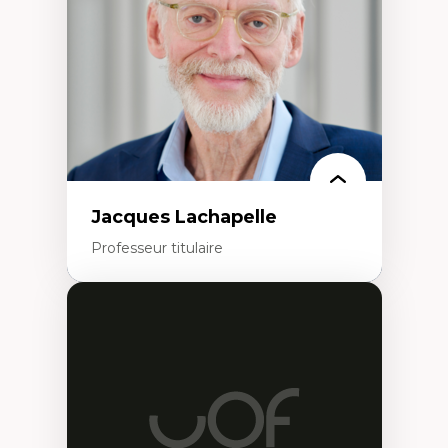
L’insertion professionnelle des
enseignant.e.s
Jacques Lachapelle
Professeur titulaire
Expertises
Histoire de l'architecture et de la ville,
notamment au Canada
Théorie et pratiques en conservation de
l'environnement bâti
Conception de projet en milieu existant
Analyse critique en architecture et
enseignement du design architectural et