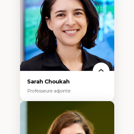
Élites économiques
Sociologie économique
Extractivisme
Classes sociales
Mouvements sociaux
Théories de l’État
Sarah Choukah
Professeure adjointe
Expertises
Démocratisation des nouvelles
technologies et biotechnologies
Données ouvertes
Bioart, programmation et électronique