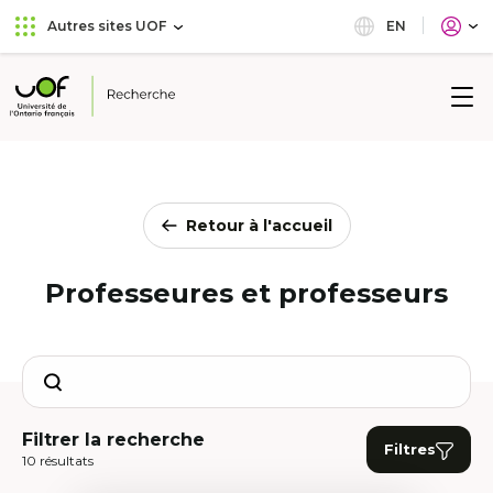
Aller
Passer
EN
Autres sites UOF
au
au
menu
contenu
principal
Université
de
l'Ontario
français
Retour à l'accueil
Professeures et professeurs
Search
Filtrer la recherche
Filtres
10 résultats