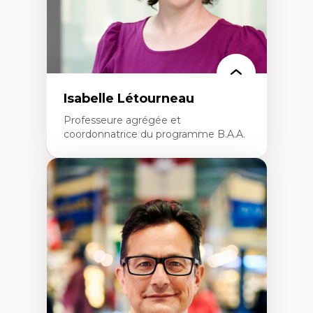
Isabelle Létourneau
Professeure agrégée et
coordonnatrice du programme B.A.A.
Expertises
Conciliation travail-vie personnelle
Gestion des ressources humaines
(attraction et fidélisation de la main-
d’œuvre)
Responsabilité sociale des organisations
Interventions organisationnelles
Comportement organisationnel
(mobilisation au travail)
Recherche qualitative
Éthique des affaires