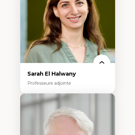
créatives
Histoire sociale et culturelle des
technologies numériques
Résistances et droits numériques
Internet des objets
Métavers
Problématiques relatives à l’intelligence
artificielle, l’apprentissage machine et les
hautes technologies
Féminismes et nouvelles technologies
Sarah El Halwany
Professeure adjointe
Expertises
Les apports pédagogiques des théories de
l'affect, du posthumanisme, du féminisme
dans l'éducation aux sciences
L'apprentissage des sciences/STIM dans une
perspective socioécologique de care