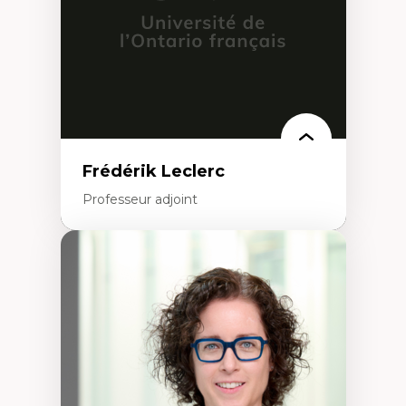
urbain
Frédérik Leclerc
Professeur adjoint
Expertises
Théories et pratiques de l’urbanisme
Urbanisme durable
Histoire de l’urbanisme
Théories sur la
territorialité/territorialisation