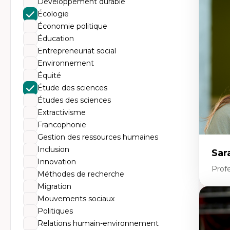
Développement durable
Th
Éc
Écologie
Él
Économie politique
So
Ex
Éducation
Cla
Entrepreneuriat social
Mo
Th
Environnement
Équité
Étude des sciences
Études des sciences
Extractivisme
Francophonie
Gestion des ressources humaines
Inclusion
Sar
Innovation
Prof
Méthodes de recherche
Migration
Mouvements sociaux
Expe
Politiques
Le
Relations humain-environnement
l'