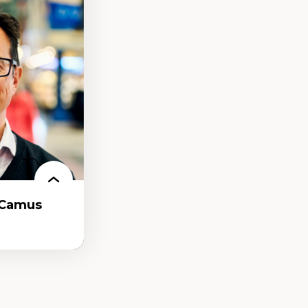
elles
logies
 électronique
e des
ériques
l’intelligence
e machine et les
echnologies
-Camus
t et