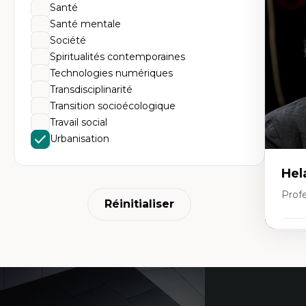
da
Santé
L'
Santé mentale
pe
L’
Société
en
Spiritualités contemporaines
Technologies numériques
Transdisciplinarité
Transition socioécologique
Travail social
Urbanisation
Hel
Prof
Réinitialiser
Expe
Cu
Soc
Coordonnées
sc
Co
En