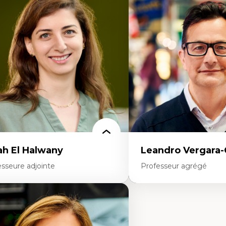
éories du développement
Démocratisation des nouv
onomie politique comparée
technologies et biotechno
ites économiques
Données ouvertes
ciologie économique
Bioart, programmation et
tractivisme
créatives
sses sociales
Histoire sociale et culturell
uvements sociaux
technologies numériques
éories de l’État
Résistances et droits num
Internet des objets
Métavers
Problématiques relatives à 
artificielle, l’apprentissag
hautes technologies
Féminismes et nouvelles t
ah El Halwany
Leandro Vergara
esseure adjointe
Professeur agrégé
rtises
Expertises
s apports pédagogiques des théories de
Amérique latine
affect, du posthumanisme, du féminisme
Théories du développemen