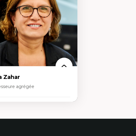
ns l'éducation aux sciences
développement alternatif
apprentissage des sciences/STIM dans une
Théories de l’État
rspective socioécologique de care
Développement durable
insertion professionnelle des
Économie politique
seignant.e.s
Théories marxistes
Mouvements sociaux
Transition énergétique
Énergies renouvelables
a Zahar
esseure agrégée
rtises
ltures numériques
iologie de la culture, Culture visuelle,
ènes culturelles
mmunication narrative
jeux politiques des médias