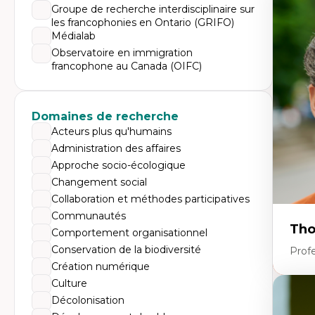
Expe
Groupe de recherche interdisciplinaire sur
les francophonies en Ontario (GRIFO)
Di
Mo
Médialab
Re
Observatoire en immigration
co
francophone au Canada (OIFC)
ur
De
Pa
Ét
sa
Domaines de recherche
Acteurs plus qu'humains
Administration des affaires
Approche socio-écologique
Changement social
Collaboration et méthodes participatives
Communautés
Tho
Comportement organisationnel
Conservation de la biodiversité
Profe
Création numérique
Culture
Expe
Décolonisation