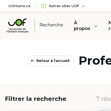
Aller
Passer
UOntario.ca
Autres sites UOF
au
au
menu
contenu
principal
À
N
Ouvrir
O
propos
Université
le
l
de
menu
l'Ontario
français
Prof
Retour à l'accueil
Filtrer la recherche
7 rés