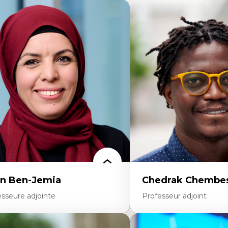
n Ben-Jemia
Chedrak Chembes
esseure adjointe
Professeur adjoint