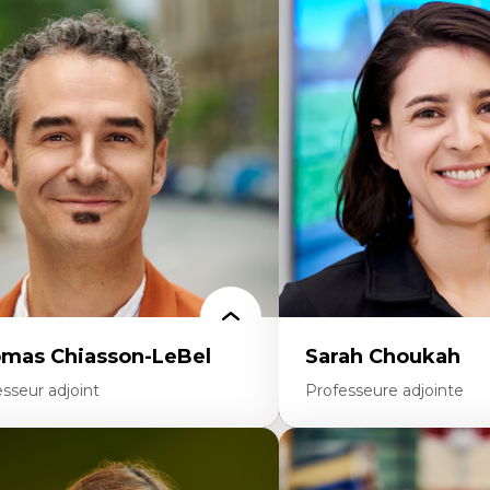
rtises
Expertises
scours sur la ville et représentations
Économie circulaire
squées, formes et usages au Canada
Modèles d’affaires durable
connaissance et représentations des
Histoire des faits économi
mmunautés immigrantes dans l'espace
Gestion durable des ressou
bain
Écologie industrielle
sign architectural et urbain
Aménagement durable du 
trimoine et patrimonialisation
Développement régional
udes postcoloniales et décolonisation des
Coopératives
voirs
Télétravail en milieu rura
Transition socio-écologiq
mas Chiasson-LeBel
Sarah Choukah
sseur adjoint
Professeure adjointe
rtises
Expertises