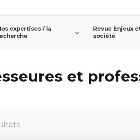
os expertises / la
Revue Enjeux e
uvrir
Ouvrir
recherche
société
e
le
menu
menu
esseures et profes
ultats