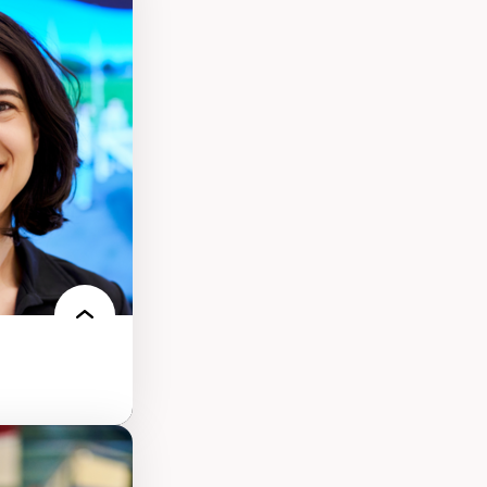
s
ques
rces naturelles
territoire
l francophone
ue