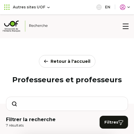
Aller
Passer
EN
Autres sites UOF
au
au
menu
contenu
principal
Université
de
l'Ontario
français
Retour à l'accueil
Professeures et professeurs
Search
Filtrer la recherche
Filtres
7 résultats