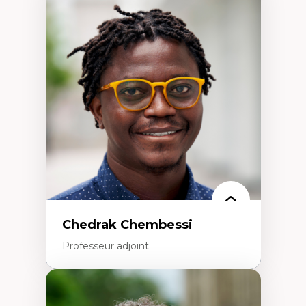
Expertises
Discours sur la ville et représentations
Mosquées, formes et usages au Canada
Reconnaissance et représentations des
communautés immigrantes dans l'espace
urbain
Design architectural et urbain
Patrimoine et patrimonialisation
Études postcoloniales et décolonisation des
savoirs
Chedrak Chembessi
Professeur adjoint
Expertises