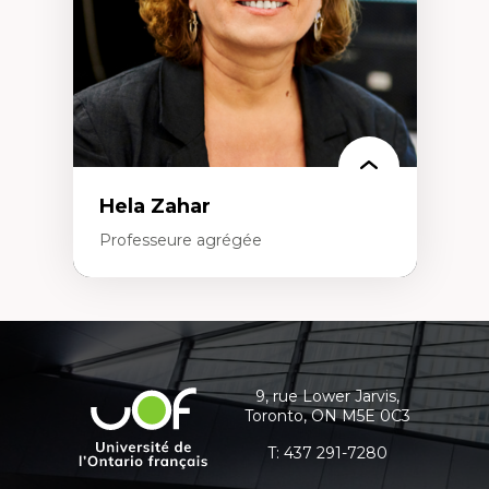
Hela Zahar
Professeure agrégée
Expertises
Coordonnées
Cultures numériques
Sociologie de la culture, Culture visuelle,
et
scènes culturelles
informations
Communication narrative
9, rue Lower Jarvis,
Université
Enjeux politiques des médias
Toronto, ON M5E 0C3
supplémentaires
de
numériques;Citoyenneté numérique
Marketing numérique
l'Ontario
T:
437 291-7280
Métavers, RV, RA, 360
français
Innovations et développement