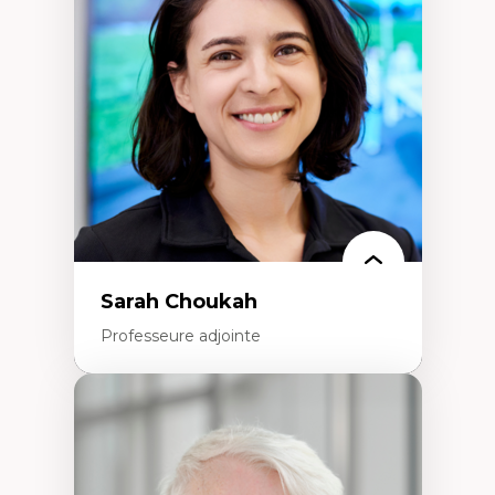
Élites économiques
Sociologie économique
Extractivisme
Classes sociales
Mouvements sociaux
Théories de l’État
Sarah Choukah
Professeure adjointe
Expertises
Démocratisation des nouvelles
technologies et biotechnologies
Données ouvertes
Bioart, programmation et électronique