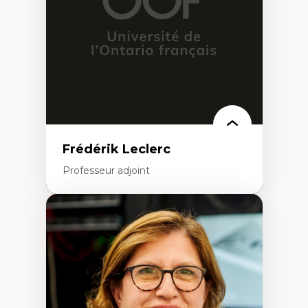
Analyse critique en architecture et
enseignement du design architectural et
urbain
Frédérik Leclerc
Professeur adjoint
Expertises
Théories et pratiques de l’urbanisme
Urbanisme durable
Histoire de l’urbanisme
Théories sur la
territorialité/territorialisation