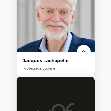
créatives
Histoire sociale et culturelle des
technologies numériques
Résistances et droits numériques
Internet des objets
Métavers
Problématiques relatives à l’intelligence
artificielle, l’apprentissage machine et les
hautes technologies
Féminismes et nouvelles technologies
Jacques Lachapelle
Professeur titulaire
Expertises
Histoire de l'architecture et de la ville,
notamment au Canada
Théorie et pratiques en conservation de
l'environnement bâti
Conception de projet en milieu existant