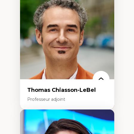
Économie circulaire
Modèles d’affaires durables
Histoire des faits économiques
Gestion durable des ressources naturelles
Écologie industrielle
Aménagement durable du territoire
Développement régional
Coopératives
Télétravail en milieu rural francophone
Transition socio-écologique
Thomas Chiasson-LeBel
Professeur adjoint
Expertises
Théories du développement
Économie politique comparée