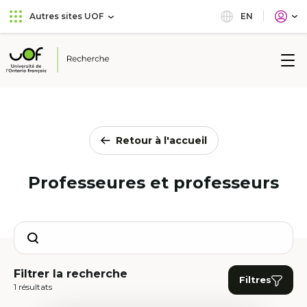
Aller
Passer
EN
Autres sites UOF
au
au
menu
contenu
principal
Université
de
l'Ontario
français
Retour à l'accueil
Professeures et professeurs
Search
Filtrer la recherche
Filtres
1 résultats