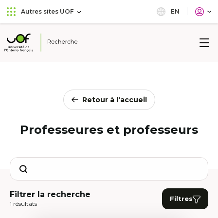
Aller
Passer
EN
Autres sites UOF
au
au
menu
contenu
principal
Université
de
l'Ontario
français
Retour à l'accueil
Professeures et professeurs
Search
Filtrer la recherche
Filtres
1 résultats