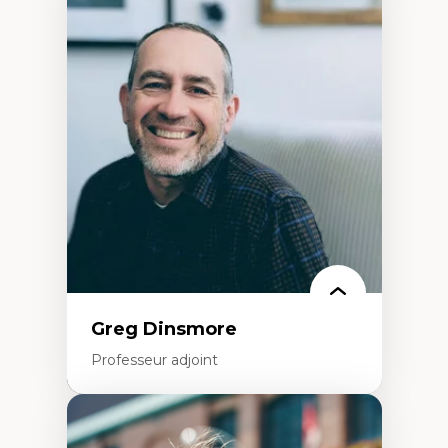
Expertises
Démocratisation des nouvelles
technologies et biotechnologies
Données ouvertes
Bioart, programmation et électronique
créatives
Histoire sociale et culturelle des
technologies numériques
Résistances et droits numériques
Internet des objets
Métavers
Problématiques relatives à l’intelligence
artificielle, l’apprentissage machine et les
hautes technologies
Féminismes et nouvelles technologies
Greg Dinsmore
Professeur adjoint
Expertises