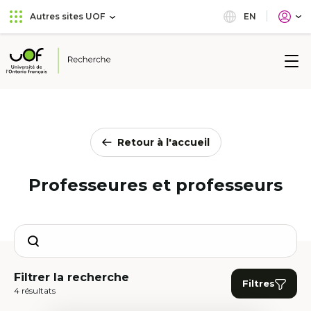
Aller
Passer
EN
Autres sites UOF
au
au
menu
contenu
principal
Université
de
l'Ontario
français
Retour à l'accueil
Professeures et professeurs
Search
Filtrer la recherche
Filtres
4 résultats