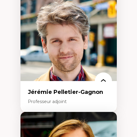
Fragmentation des auditoires médiatiques
Analyse multi-plateforme des auditoires
médiatiques
Analyse des comportements numériques à
travers les données massives et l’IA
Recherche quantitative et qualitative sur
les auditoires médiatiques
Épistémologie des techniques de recherche
numérique et l’IA
Théorie des droits de la personne
La pensée politique d’Hannah Arendt
La pensée politique à l’ère numérique
Justice internationale et normes
internationales
Jérémie Pelletier-Gagnon
Professeur adjoint
Expertises
Études du jeu vidéo
Fouille de textes