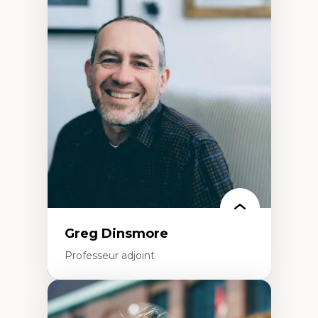
Expertises
Démocratisation des nouvelles
technologies et biotechnologies
Données ouvertes
Bioart, programmation et électronique
créatives
Histoire sociale et culturelle des
technologies numériques
Résistances et droits numériques
Internet des objets
Métavers
Problématiques relatives à l’intelligence
artificielle, l’apprentissage machine et les
hautes technologies
Féminismes et nouvelles technologies
Greg Dinsmore
Professeur adjoint
Expertises