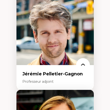
Fragmentation des auditoires médiatiques
Analyse multi-plateforme des auditoires
médiatiques
Analyse des comportements numériques à
travers les données massives et l’IA
Recherche quantitative et qualitative sur
les auditoires médiatiques
Épistémologie des techniques de recherche
numérique et l’IA
Théorie des droits de la personne
La pensée politique d’Hannah Arendt
La pensée politique à l’ère numérique
Justice internationale et normes
internationales
Jérémie Pelletier-Gagnon
Professeur adjoint
Expertises
Études du jeu vidéo
Fouille de textes