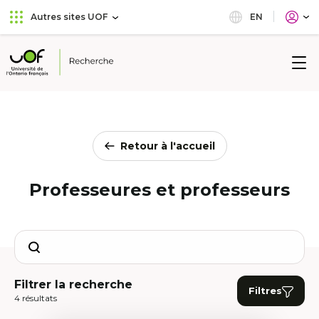
Aller
Passer
EN
Autres sites UOF
au
au
menu
contenu
principal
Université
de
l'Ontario
français
Retour à l'accueil
Professeures et professeurs
Search
Filtrer la recherche
Filtres
4 résultats