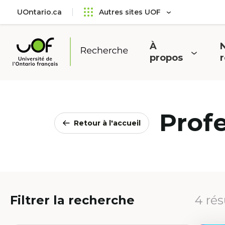
Aller
Passer
UOntario.ca
Autres sites UOF
au
au
menu
contenu
principal
À
N
Ouvrir
O
propos
Université
le
l
de
menu
l'Ontario
français
Prof
Retour à l'accueil
Filtrer la recherche
4 rés