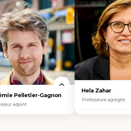
rtises
Expertises
mocratisation des nouvelles
Fragmentation des audito
chnologies et biotechnologies
Analyse multi-plateforme 
nnées ouvertes
médiatiques
oart, programmation et électronique
Analyse des comportemen
éatives
travers les données massive
toire sociale et culturelle des
Recherche quantitative et 
chnologies numériques
les auditoires médiatiques
sistances et droits numériques
Épistémologie des techniq
ternet des objets
numérique et l’IA
tavers
Théorie des droits de la p
oblématiques relatives à l’intelligence
La pensée politique d’Ha
ificielle, l’apprentissage machine et les
La pensée politique à l’èr
utes technologies
Justice internationale et
minismes et nouvelles technologies
internationales
Hela Zahar
émie Pelletier-Gagnon
Professeure agrégée
sseur adjoint
Expertises
rtises
Cultures numériques