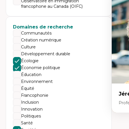
Observatoire en immigration
Expe
francophone au Canada (OIFC)
Dé
te
Do
Bi
Domaines de recherche
cr
His
Communautés
te
Création numérique
Ré
In
Culture
Mé
Développement durable
Pr
art
Écologie
ha
Économie politique
Fé
Éducation
Environnement
Équité
Jér
Francophonie
Inclusion
Profe
Innovation
Politiques
Expe
Santé