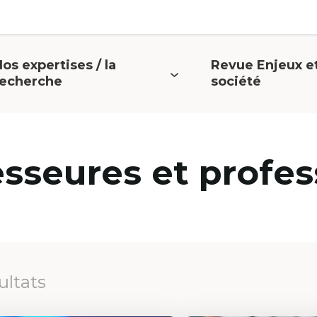
os expertises / la
Revue Enjeux e
uvrir
Ouvrir
recherche
société
e
le
menu
menu
esseures et profes
ultats