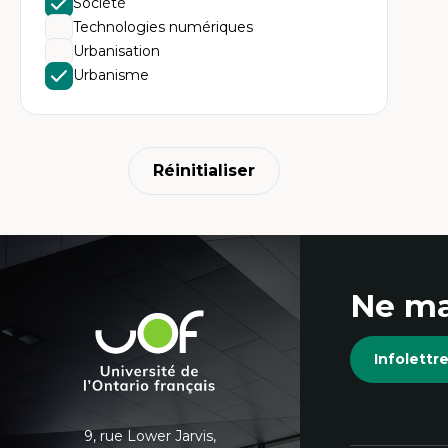
Société
Ét
Fou
Technologies numériques
Ét
Urbanisation
Ét
An
Urbanisme
Ét
Mo
Tr
In
hu
Réinitialiser
Coordonnées
Ne ma
et
Université
de
informations
Infolett
l'Ontario
français
supplémentaires
9, rue Lower Jarvis,