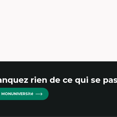
udes du jeu vidéo
Sociologie de la culture, Cu
ille de textes
scènes culturelles
udes postcoloniales
Communication narrativ
udes critiques des médias
Enjeux politiques des méd
alyse de données
numériques;Citoyenneté
udes japonaises
Marketing numérique
ndialisation
Métavers, RV, RA, 360
aduction et localisation
Innovations et développ
telligence artificielle et communication
technologique
main-machine
Morphologie culturelle de
numériques
Écomédias
Études critiques des médias
immersifs
nquez rien de ce qui se pas
re MONUNIVERSité