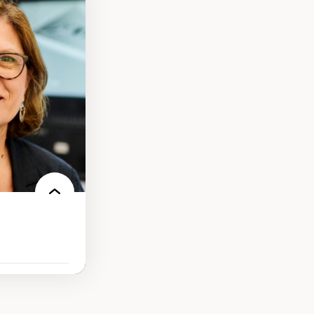
ires médiatiques
des auditoires
ts numériques à
s et l’IA
qualitative sur
ues de recherche
ersonne
nnah Arendt
e numérique
 normes