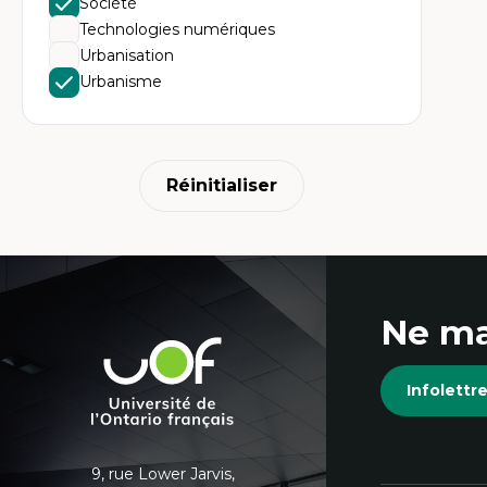
Société
Ét
Fou
Technologies numériques
Ét
Urbanisation
Ét
An
Urbanisme
Ét
Mo
Tr
In
hu
Réinitialiser
Coordonnées
Ne ma
et
Université
de
informations
Infolett
l'Ontario
français
supplémentaires
9, rue Lower Jarvis,