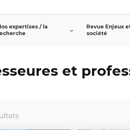
os expertises / la
Revue Enjeux e
uvrir
Ouvrir
recherche
société
e
le
menu
menu
esseures et profes
ultats