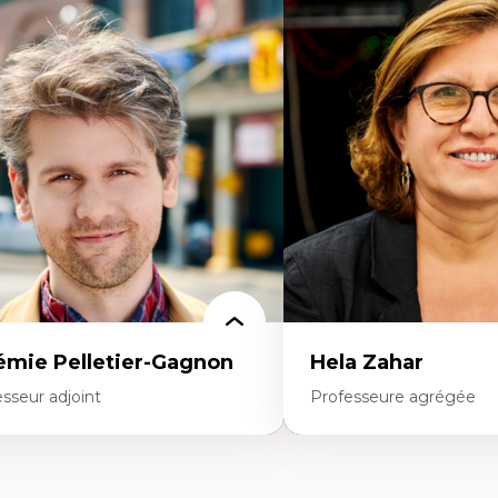
rtises
Expertises
mocratisation des nouvelles
Fragmentation des audito
chnologies et biotechnologies
Analyse multi-plateforme 
nnées ouvertes
médiatiques
oart, programmation et électronique
Analyse des comportemen
éatives
travers les données massive
toire sociale et culturelle des
Recherche quantitative et 
chnologies numériques
les auditoires médiatiques
sistances et droits numériques
Épistémologie des techniq
ternet des objets
numérique et l’IA
tavers
Théorie des droits de la p
oblématiques relatives à l’intelligence
La pensée politique d’Ha
ificielle, l’apprentissage machine et les
La pensée politique à l’èr
utes technologies
Justice internationale et
minismes et nouvelles technologies
internationales
émie Pelletier-Gagnon
Hela Zahar
sseur adjoint
Professeure agrégée
rtises
Expertises