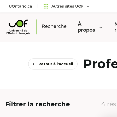
Aller
Passer
UOntario.ca
Autres sites UOF
au
au
menu
contenu
principal
À
N
Ouvrir
O
propos
Université
le
l
de
menu
l'Ontario
français
Prof
Retour à l'accueil
Filtrer la recherche
4 rés