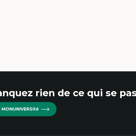
udes du jeu vidéo
Cultures numériques
ille de textes
Sociologie de la culture, Cu
udes postcoloniales
scènes culturelles
udes critiques des médias
Communication narrativ
alyse de données
Enjeux politiques des méd
udes japonaises
numériques;Citoyenneté
ndialisation
Marketing numérique
aduction et localisation
Métavers, RV, RA, 360
telligence artificielle et communication
Innovations et développ
main-machine
technologique
Morphologie culturelle de
numériques
Écomédias
Études critiques des médias
immersifs
nquez rien de ce qui se pas
re MONUNIVERSité