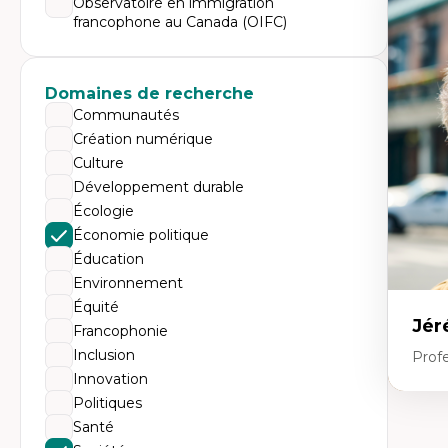
Observatoire en immigration
Expe
francophone au Canada (OIFC)
Dé
te
Do
Bi
Domaines de recherche
cr
His
Communautés
te
Création numérique
Ré
In
Culture
Mé
Développement durable
Pr
art
Écologie
ha
Économie politique
Fé
Éducation
Environnement
Équité
Jér
Francophonie
Inclusion
Profe
Innovation
Politiques
Expe
Santé