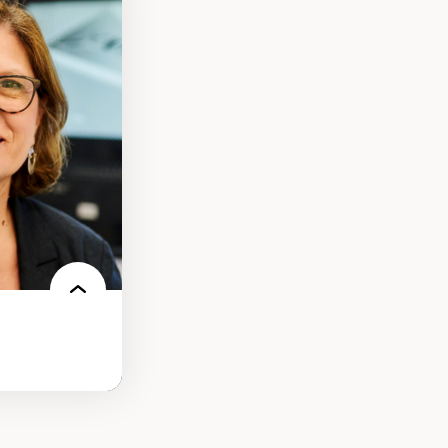
ires médiatiques
des auditoires
ts numériques à
s et l’IA
qualitative sur
ues de recherche
ersonne
nnah Arendt
e numérique
 normes