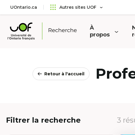
Aller
Passer
UOntario.ca
Autres sites UOF
au
au
menu
contenu
principal
À
N
Ouvrir
O
propos
Université
le
l
de
menu
l'Ontario
français
Prof
Retour à l'accueil
Filtrer la recherche
3 rés