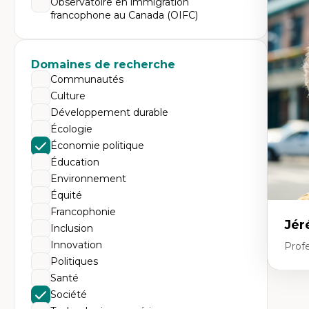
Observatoire en immigration
Expe
francophone au Canada (OIFC)
Dé
te
Do
Bi
Domaines de recherche
cr
His
Communautés
te
Culture
Ré
In
Développement durable
Mé
Écologie
Pr
art
Économie politique
ha
Éducation
Fé
Environnement
Équité
Francophonie
Jér
Inclusion
Innovation
Profe
Politiques
Santé
Expe
Société