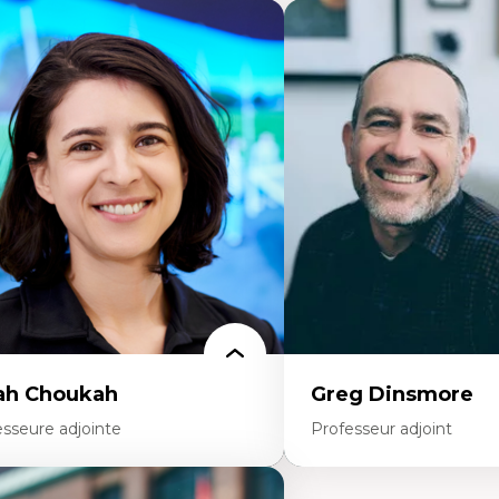
ah Choukah
Greg Dinsmore
esseure adjointe
Professeur adjoint