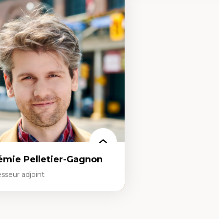
rtises
Expertises
mocratisation des nouvelles
Fragmentation des audito
chnologies et biotechnologies
Analyse multi-plateforme 
nnées ouvertes
médiatiques
oart, programmation et électronique
Analyse des comportemen
éatives
travers les données massive
toire sociale et culturelle des
Recherche quantitative et 
chnologies numériques
les auditoires médiatiques
sistances et droits numériques
Épistémologie des techniq
ternet des objets
numérique et l’IA
tavers
Théorie des droits de la p
oblématiques relatives à l’intelligence
La pensée politique d’Ha
ificielle, l’apprentissage machine et les
La pensée politique à l’èr
utes technologies
Justice internationale et
minismes et nouvelles technologies
internationales
émie Pelletier-Gagnon
sseur adjoint
rtises