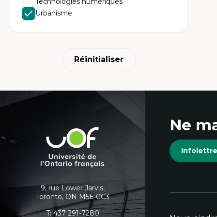
Technologies numériques
Ét
Fou
Urbanisme
Ét
Ét
An
Ét
Mo
Tr
Réinitialiser
In
hu
Coordonnées
Ne ma
et
Université
de
informations
Infolett
l'Ontario
français
supplémentaires
9, rue Lower Jarvis,
Toronto, ON M5E 0C3
T:
437 291-7280