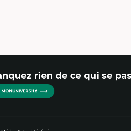
udes du jeu vidéo
ille de textes
udes postcoloniales
udes critiques des médias
alyse de données
udes japonaises
ndialisation
aduction et localisation
telligence artificielle et communication
main-machine
nquez rien de ce qui se pas
re MONUNIVERSité