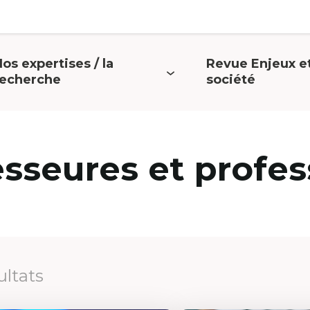
os expertises / la
Revue Enjeux e
uvrir
Ouvrir
recherche
société
e
le
menu
menu
esseures et profes
ultats