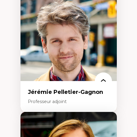
Fragmentation des auditoires médiatiques
Analyse multi-plateforme des auditoires
médiatiques
Analyse des comportements numériques à
travers les données massives et l’IA
Recherche quantitative et qualitative sur
les auditoires médiatiques
Épistémologie des techniques de recherche
numérique et l’IA
Théorie des droits de la personne
La pensée politique d’Hannah Arendt
La pensée politique à l’ère numérique
Justice internationale et normes
internationales
Jérémie Pelletier-Gagnon
Professeur adjoint
Expertises
Études du jeu vidéo
Fouille de textes