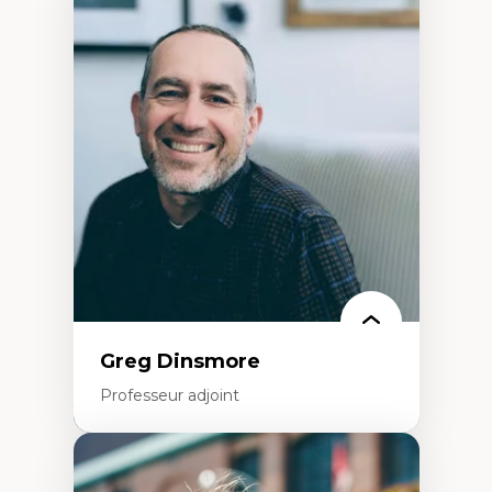
Expertises
Démocratisation des nouvelles
technologies et biotechnologies
Données ouvertes
Bioart, programmation et électronique
créatives
Histoire sociale et culturelle des
technologies numériques
Résistances et droits numériques
Internet des objets
Métavers
Problématiques relatives à l’intelligence
artificielle, l’apprentissage machine et les
hautes technologies
Féminismes et nouvelles technologies
Greg Dinsmore
Professeur adjoint
Expertises