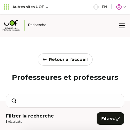
Aller
Passer
EN
Autres sites UOF
au
au
menu
contenu
principal
Université
de
l'Ontario
français
Retour à l'accueil
Professeures et professeurs
Search
Filtrer la recherche
Filtres
1 résultats