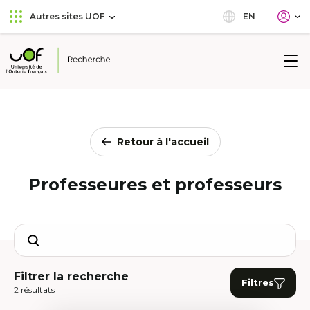
Aller
Passer
EN
Autres sites UOF
au
au
menu
contenu
principal
Université
de
l'Ontario
français
Retour à l'accueil
Professeures et professeurs
Search
Filtrer la recherche
Filtres
2 résultats