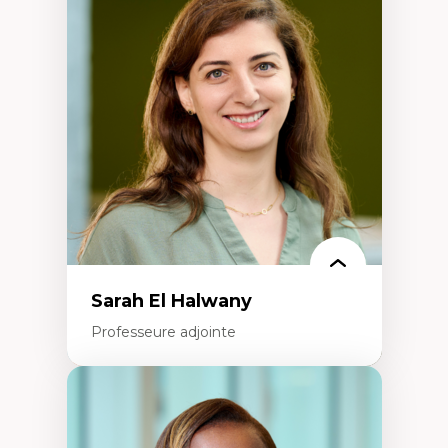
Pédagogies critiques et justice sociale
Éthique relationnelle et sollicitude en
éducation
Décolonisation et autochtonisation de la
formation à l’enseignement
Littératie et didactique du français
Éducation inclusive
Formation à l’enseignement en contexte
francophone minoritaire
Identité linguistique et culturelle
Recherche-action et approches
participatives
Leadership éducatif et pratiques réflexives
Éducation durable et bien-être en
enseignement
Sarah El Halwany
Professeure adjointe
Expertises
Les apports pédagogiques des théories de
l'affect, du posthumanisme, du féminisme