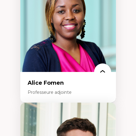
dans l'éducation aux sciences
L'apprentissage des sciences/STIM dans une
perspective socioécologique de care
L’insertion professionnelle des
enseignant.e.s
Alice Fomen
Professeure adjointe
Expertises
Acceptabilité, acceptation et adoption des
technologies
Technologies d'apprentissage innovantes
Insertion professionnelle du nouveau