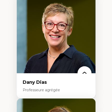
Expertises
Didactique des sciences – processus
d’enquête et culture scientifique
Éducation en milieu minoritaire –
construction identitaire et conscience
critique
Technologies éducatives – ludification et
programmation pédagogique
La langue dans toutes les matières –
environnement discursif et langage
scientifique
Dany Dias
Professeure agrégée
Expertises