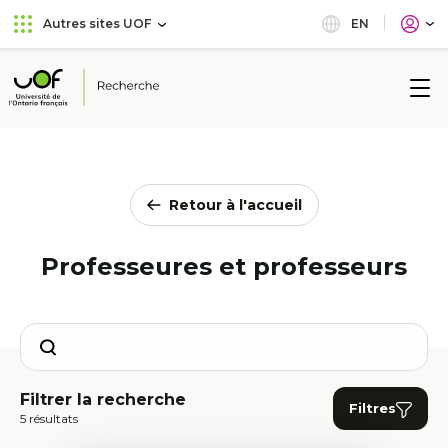
Aller
Passer
EN
Autres sites UOF
au
au
menu
contenu
principal
Université
de
l'Ontario
français
Retour à l'accueil
Professeures et professeurs
Search
Filtrer la recherche
Filtres
5 résultats