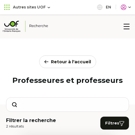
Aller
Passer
EN
Autres sites UOF
au
au
menu
contenu
principal
Université
de
l'Ontario
français
Retour à l'accueil
Professeures et professeurs
Search
Filtrer la recherche
Filtres
2 résultats