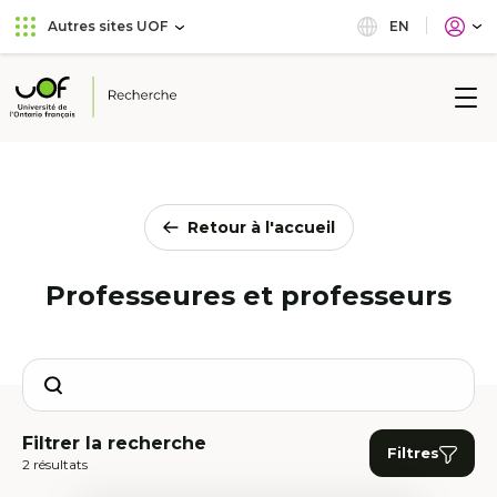
Aller
Passer
EN
Autres sites UOF
au
au
menu
contenu
principal
Université
de
l'Ontario
français
Retour à l'accueil
Professeures et professeurs
Search
Filtrer la recherche
Filtres
2 résultats