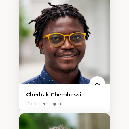
Didactique des sciences – processus
d’enquête et culture scientifique
Éducation en milieu minoritaire –
construction identitaire et conscience
critique
Technologies éducatives – ludification et
programmation pédagogique
La langue dans toutes les matières –
environnement discursif et langage
scientifique
Chedrak Chembessi
Professeur adjoint
Expertises