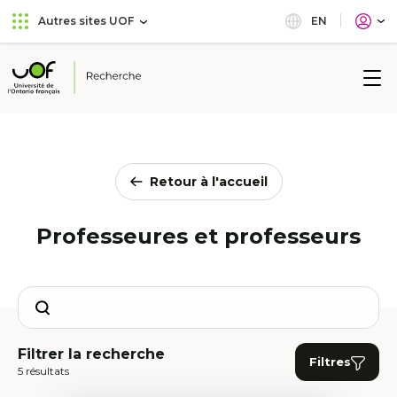
Aller
Passer
EN
Autres sites UOF
au
au
menu
contenu
principal
Université
de
l'Ontario
français
Retour à l'accueil
Professeures et professeurs
Search
Filtrer la recherche
Filtres
5 résultats