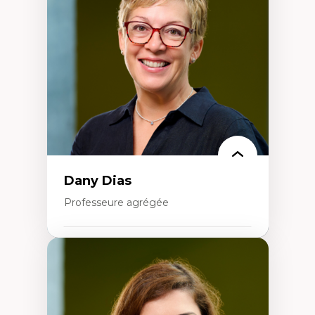
Élites économiques
Sociologie économique
Extractivisme
Classes sociales
Mouvements sociaux
Théories de l’État
Dany Dias
Professeure agrégée
Expertises
Pédagogies critiques et justice sociale
Éthique relationnelle et sollicitude en
éducation
Décolonisation et autochtonisation de la
formation à l’enseignement