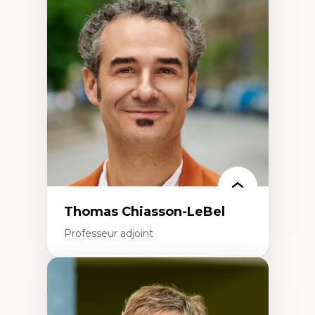
Économie circulaire
Modèles d’affaires durables
Histoire des faits économiques
Gestion durable des ressources naturelles
Écologie industrielle
Aménagement durable du territoire
Développement régional
Coopératives
Télétravail en milieu rural francophone
Transition socio-écologique
Thomas Chiasson-LeBel
Professeur adjoint
Expertises
Théories du développement
Économie politique comparée