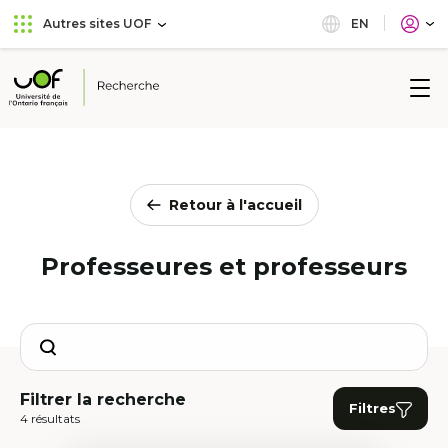
Aller
Passer
EN
Autres sites UOF
au
au
menu
contenu
principal
Université
de
l'Ontario
français
Retour à l'accueil
Professeures et professeurs
Search
Filtrer la recherche
Filtres
4 résultats