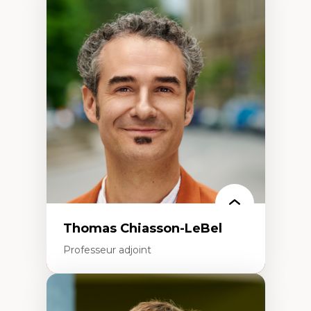
Expertises
Économie circulaire
Modèles d’affaires durables
Histoire des faits économiques
Gestion durable des ressources naturelles
Écologie industrielle
Aménagement durable du territoire
Développement régional
Coopératives
Télétravail en milieu rural francophone
Transition socio-écologique
Thomas Chiasson-LeBel
Professeur adjoint
Expertises