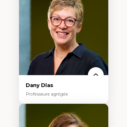
Théories du développement
Économie politique comparée
Élites économiques
Sociologie économique
Extractivisme
Classes sociales
Mouvements sociaux
Théories de l’État
Dany Dias
Professeure agrégée
Expertises
Pédagogies critiques et justice sociale
Éthique relationnelle et sollicitude en