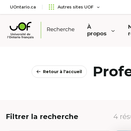
Aller
Passer
UOntario.ca
Autres sites UOF
au
au
menu
contenu
principal
À
N
Ouvrir
O
propos
Université
le
l
de
menu
l'Ontario
français
Prof
Retour à l'accueil
Filtrer la recherche
4 rés