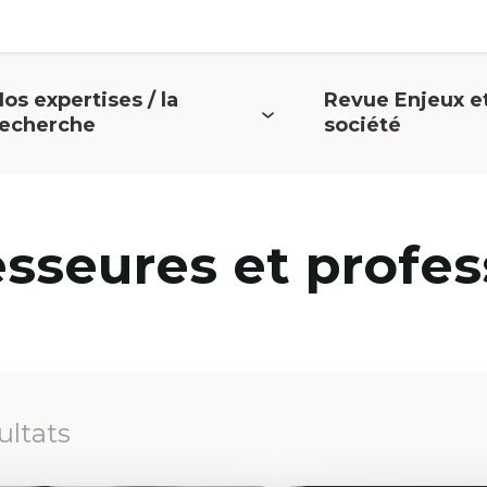
os expertises / la
Revue Enjeux e
uvrir
Ouvrir
recherche
société
e
le
menu
menu
esseures et profes
ultats