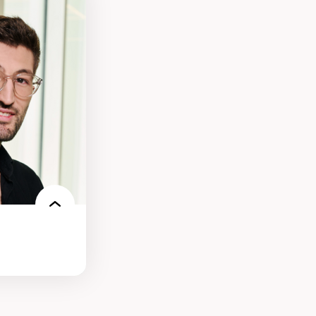
des théories de
me, du féminisme
ces
ces/STIM dans une
e de care
 des