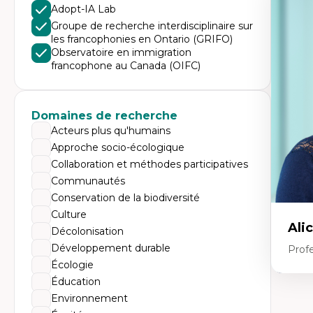
Expe
Adopt-IA Lab
Di
Groupe de recherche interdisciplinaire sur
Mo
les francophonies en Ontario (GRIFO)
Re
Observatoire en immigration
co
francophone au Canada (OIFC)
ur
De
Pa
Ét
sa
Domaines de recherche
Acteurs plus qu'humains
Approche socio-écologique
Collaboration et méthodes participatives
Communautés
Conservation de la biodiversité
Culture
Ali
Décolonisation
Développement durable
Prof
Écologie
Éducation
Expe
Environnement