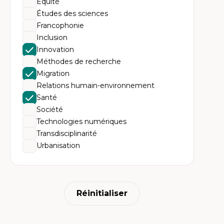
Équité
Ac
te
Études des sciences
Te
Francophonie
In
pe
Inclusion
Co
Innovation
mi
Te
Méthodes de recherche
co
Migration
Relations humain-environnement
Santé
Société
Technologies numériques
Transdisciplinarité
Urbanisation
Réinitialiser