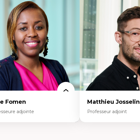
rtises
Expertises
scours sur la ville et représentations
Les apports pédagogiques 
squées, formes et usages au Canada
l'affect, du posthumanis
connaissance et représentations des
dans l'éducation aux scien
mmunautés immigrantes dans l'espace
L'apprentissage des scien
bain
perspective socioécologiqu
sign architectural et urbain
L’insertion professionnelle
trimoine et patrimonialisation
enseignant.e.s
udes postcoloniales et décolonisation des
voirs
ce Fomen
Matthieu Josselin
esseure adjointe
Professeur adjoint
rtises
Expertises