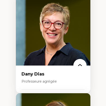
Didactique des sciences – processus
d’enquête et culture scientifique
Éducation en milieu minoritaire –
construction identitaire et conscience
critique
Technologies éducatives – ludification et
programmation pédagogique
La langue dans toutes les matières –
environnement discursif et langage
scientifique
Dany Dias
Professeure agrégée
Expertises
Pédagogies critiques et justice sociale