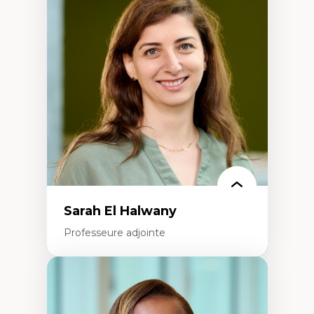
Éthique relationnelle et sollicitude en
éducation
Décolonisation et autochtonisation de la
formation à l’enseignement
Littératie et didactique du français
Éducation inclusive
Formation à l’enseignement en contexte
francophone minoritaire
Identité linguistique et culturelle
Recherche-action et approches
participatives
Leadership éducatif et pratiques réflexives
Éducation durable et bien-être en
enseignement
Sarah El Halwany
Professeure adjointe
Expertises
Les apports pédagogiques des théories de
l'affect, du posthumanisme, du féminisme