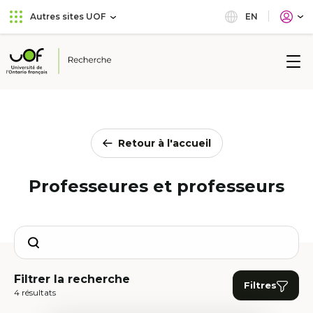
Aller
Passer
EN
Autres sites UOF
au
au
menu
contenu
principal
Université
de
l'Ontario
français
Retour à l'accueil
Professeures et professeurs
Search
Filtrer la recherche
Filtres
4 résultats