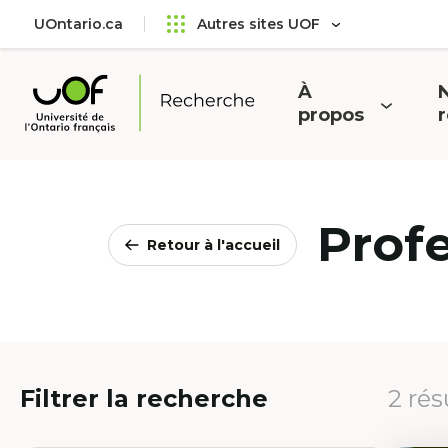
Aller
Passer
UOntario.ca
Autres sites UOF
au
au
menu
contenu
principal
À
N
Ouvrir
O
propos
Université
le
l
de
menu
l'Ontario
français
Prof
Retour à l'accueil
Filtrer la recherche
2 rés