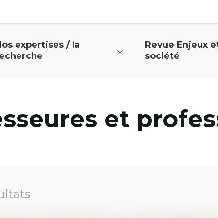
os expertises / la
Revue Enjeux e
uvrir
Ouvrir
recherche
société
e
le
menu
menu
esseures et profes
ultats