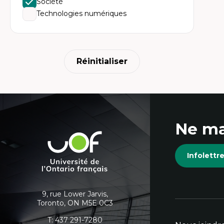
Société
Technologies numériques
Réinitialiser
Coordonnées
Ne ma
et
Université
de
informations
Infolett
l'Ontario
français
supplémentaires
9, rue Lower Jarvis,
Toronto, ON M5E 0C3
T:
437 291-7280