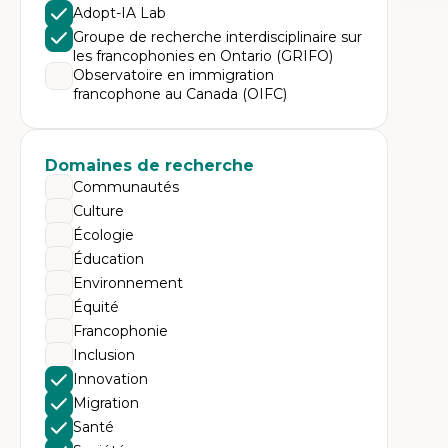
Expe
Adopt-IA Lab
Le
Groupe de recherche interdisciplinaire sur
l'
les francophonies en Ontario (GRIFO)
da
Observatoire en immigration
L'
francophone au Canada (OIFC)
pe
L’
en
Domaines de recherche
Communautés
Culture
Écologie
Éducation
Environnement
Équité
Francophonie
Inclusion
Innovation
Migration
Santé