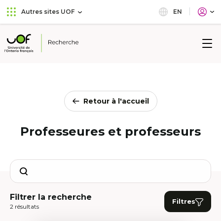
Aller
Passer
EN
Autres sites UOF
au
au
menu
contenu
principal
Université
de
l'Ontario
français
Retour à l'accueil
Professeures et professeurs
Search
Filtrer la recherche
Filtres
2 résultats